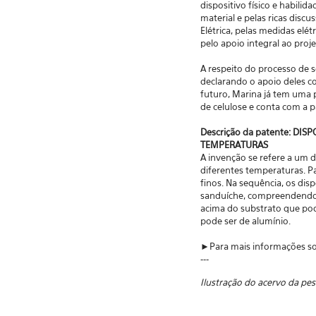
dispositivo físico e habili
material e pelas ricas disc
Elétrica, pelas medidas elé
pelo apoio integral ao proje
A respeito do processo de s
declarando o apoio deles c
futuro, Marina já tem uma 
de celulose e conta com a 
Descrição da patente: D
TEMPERATURAS
A invenção se refere a um 
diferentes temperaturas. Pa
finos. Na sequência, os dis
sanduíche, compreendendo 
acima do substrato que po
pode ser de alumínio.
►Para mais informações so
---
Ilustração do acervo da pe