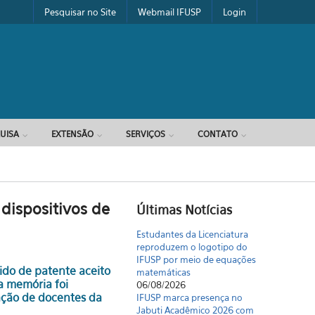
Pesquisar no Site
Webmail IFUSP
Login
UISA
EXTENSÃO
SERVIÇOS
CONTATO
dispositivos de
Últimas Notícias
Estudantes da Licenciatura
reproduzem o logotipo do
IFUSP por meio de equações
ido de patente aceito
matemáticas
a memória foi
06/08/2026
ação de docentes da
IFUSP marca presença no
Jabuti Acadêmico 2026 com