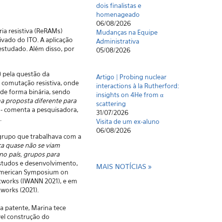
dois finalistas e
homenageado
06/08/2026
ia resistiva (ReRAMs)
Mudanças na Equipe
vado do ITO. A aplicação
Administrativa
estudado. Além disso, por
05/08/2026
) pela questão da
Artigo | Probing nuclear
 comutação resistiva, onde
interactions à la Rutherford:
de forma binária, sendo
insights on 4He from α
a proposta diferente para
scattering
 - comenta a pesquisadora,
31/07/2026
.
Visita de um ex-aluno
06/08/2026
 grupo que trabalhava com a
a quase não se viam
 no país, grupos para
estudos e desenvolvimento,
MAIS NOTÍCIAS
 American Symposium on
etworks (IWANN 2021), e em
works (2021).
 patente, Marina tece
vel construção do