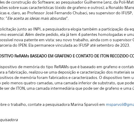
dades de construção do Software; ao pesquisador Guilherme Lenz, da Poli-Mate
ussões sobre suas características (óxido de grafeno e outros); a Ronaldo Man
tricas e, claro, ao Professor José Fernando Chubaci, seu supervisor do IFUSP,
to: "
Ele aceita as ideias mais absurdas
".
olicitação junto ao INPI, a pesquisadora elogia também a participação da e
omo essencial. Além deste pedido, ela já tem 4 patentes homologadas e um
possível nova patente em vista: seu novo trabalho, ainda com o supervisor
parceria do IPEN. Ela permanece vinculada ao IFUSP até setembro de 2023.
ISPOSITIVO ReRAMs BASEADO EM GRAFENO E CONTATO DE ITON RECOZIDO C
dispositivo de memória do tipo ReRAMs que é baseado em grafeno e contat
ra a fabricação, realizou-se uma deposição e caracterização dos materiais 
positivos de memória foram fabricados e caracterizados. O dispositivo tem 
pelo menos quatro camadas, uma camada inferior de substrato, que pode
de ser de ITON, uma camada intermediária que pode ser de grafeno e uma 
bre o trabalho, contate a pesquisadora Marina Sparvoli em
msparvoli@gma
squisadora