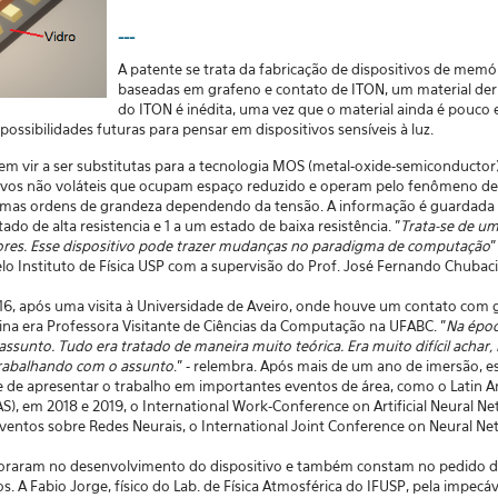
---
A patente se trata da fabricação de dispositivos de memór
baseadas em grafeno e contato de ITON, um material deri
do ITON é inédita, uma vez que o material ainda é pouco 
possibilidades futuras para pensar em dispositivos sensíveis à luz.
em vir a ser substitutas para a tecnologia MOS (metal-oxide-semiconductor
itivos não voláteis que ocupam espaço reduzido e operam pelo fenômeno de
gumas ordens de grandeza dependendo da tensão. A informação é guardada 
do de alta resistencia e 1 a um estado de baixa resistência. "
Trata-se de um
es. Esse dispositivo pode trazer mudanças no paradigma de computação
"
o Instituto de Física USP com a supervisão do Prof. José Fernando Chubaci
016, após uma visita à Universidade de Aveiro, onde houve um contato com
ina era Professora Visitante de Ciências da Computação na UFABC. "
Na époc
assunto. Tudo era tratado de maneira muito teórica. Era muito difícil achar,
trabalhando com o assunto
." - relembra. Após mais de um ano de imersão, 
e de apresentar o trabalho em importantes eventos de área, como o Latin
S), em 2018 e 2019, o International Work-Conference on Artificial Neural N
entos sobre Redes Neurais, o International Joint Conference on Neural Net
boraram no desenvolvimento do dispositivo e também constam no pedido da
s. A Fabio Jorge, físico do Lab. de Física Atmosférica do IFUSP, pela impecá