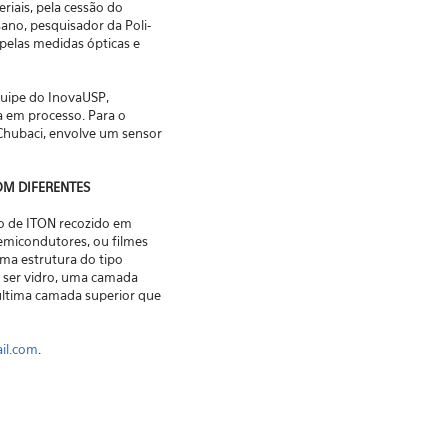
riais, pela cessão do
sano, pesquisador da Poli-
 pelas medidas ópticas e
quipe do InovaUSP,
a em processo. Para o
 Chubaci, envolve um sensor
OM DIFERENTES
o de ITON recozido em
semicondutores, ou filmes
uma estrutura do tipo
 ser vidro, uma camada
última camada superior que
il.com
.