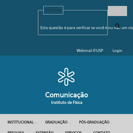
Pular para o conteúdo principal
CAPTCHA
Formulário de busca
Esta questão é para verificar se você é ou não um 
Webmail IFUSP
Login
Comunicação
Instituto de Física
INSTITUCIONAL
GRADUAÇÃO
PÓS-GRADUAÇÃO
PESQUISA
EXTENSÃO
SERVIÇOS
CONTATO