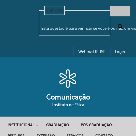
Pular para o conteúdo principal
CAPTCHA
Formulário de busca
Esta questão é para verificar se você é ou não um 
Webmail IFUSP
Login
Comunicação
Instituto de Física
INSTITUCIONAL
GRADUAÇÃO
PÓS-GRADUAÇÃO
PESQUISA
EXTENSÃO
SERVIÇOS
CONTATO