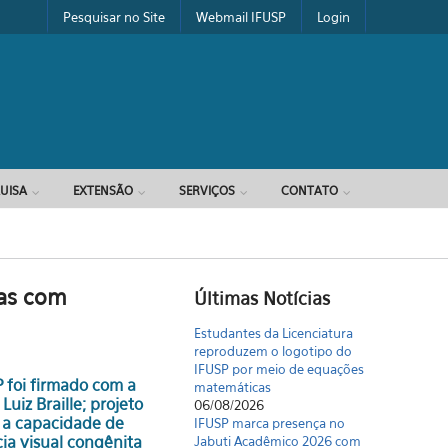
Pesquisar no Site
Webmail IFUSP
Login
UISA
EXTENSÃO
SERVIÇOS
CONTATO
oas com
Últimas Notícias
Estudantes da Licenciatura
reproduzem o logotipo do
IFUSP por meio de equações
 foi firmado com a
matemáticas
uiz Braille; projeto
06/08/2026
 a capacidade de
IFUSP marca presença no
cia visual congênita
Jabuti Acadêmico 2026 com