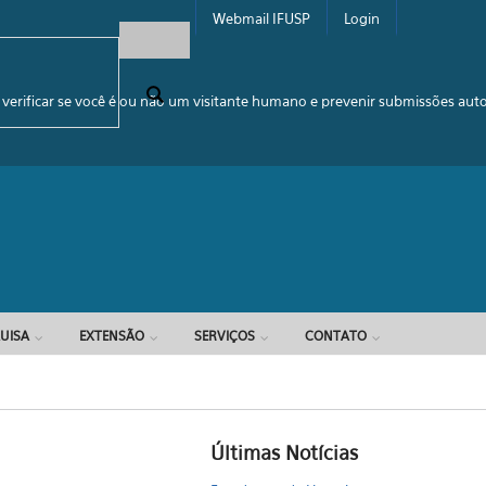
Webmail IFUSP
Login
e busca
 verificar se você é ou não um visitante humano e prevenir submissões au
UISA
EXTENSÃO
SERVIÇOS
CONTATO
Últimas Notícias