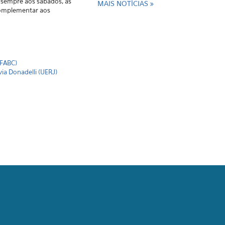
, sempre aos sábados, às
MAIS NOTÍCIAS
 complementar aos
UFABC)
via Donadelli (UERJ)