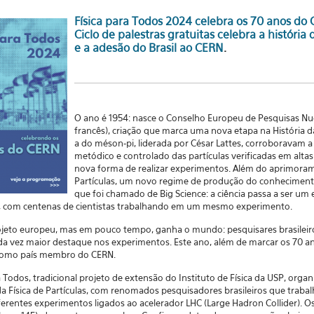
Física para Todos 2024 celebra os 70 anos do
Ciclo de palestras gratuitas celebra a história 
e a adesão do Brasil ao CERN
.
O ano é 1954: nasce o Conselho Europeu de Pesquisas Nuc
francês), criação que marca uma nova etapa na História d
a do méson-pi, liderada por César Lattes, corroboravam 
metódico e controlado das partículas verificadas em altas
nova forma de realizar experimentos. Além do aprimora
Partículas, um novo regime de produção do conhecimento
que foi chamado de Big Science: a ciência passa a ser u
a, com centenas de cientistas trabalhando em um mesmo experimento.
eto europeu, mas em pouco tempo, ganha o mundo: pesquisares brasileiro
ada vez maior destaque nos experimentos. Este ano, além de marcar os 70 an
l como país membro do CERN.
a Todos, tradicional projeto de extensão do Instituto de Física da USP, org
 da Física de Partículas, com renomados pesquisadores brasileiros que tra
erentes experimentos ligados ao acelerador LHC (Large Hadron Collider). O