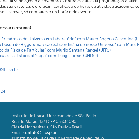
plona, 145), de agosto a novembro. Confira as datas da programação abaixo
des são gratuitas e oferecem certificado de horas de atividade acadêmica
 se inscrever, só comparecer no horário do evento!
cessar o resumo)
 Primórdios do Universo em Laboratório" c
om Mauro Rogério Cosentino (
 bóson de Higgs: uma visão extraordinária do nosso Universo" c
om Marisil
o da Física de Partículas" c
om Murilo Santana Rangel (UFRJ)
culas - a História até aqui" c
om Thiago Tomei (UNESP)
@if.usp.br
 24
Instituto de Física - Universidade de São Paulo
Rua do Matão, 1371 CEP 05508-090
Cidade Universitária, São Paulo - Brasil
Email:
contato@if.usp.br
© Instituto de Física da Universidade de São Paulo