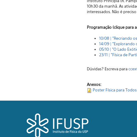
Instituto Principia (R. Pam
10h30 da manhã. As ativida
interessados. Não é preciso
Programação (clique para a
10/08 | "
Recriando os
14/09 | "
Explorando o
05/10 | "
O Lado Exótic
23/11 | "
Física de Partí
Dúvidas? Escreva para
ccex
Anexos:
Poster Física para Todos