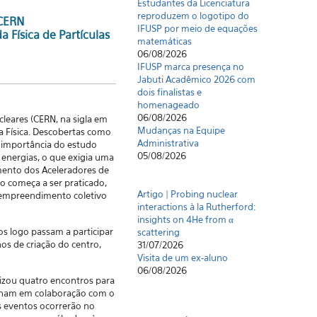
Estudantes da Licenciatura
reproduzem o logotipo do
 CERN
IFUSP por meio de equações
da Física de Partículas
matemáticas
06/08/2026
IFUSP marca presença no
Jabuti Acadêmico 2026 com
dois finalistas e
homenageado
06/08/2026
leares (CERN, na sigla em
Mudanças na Equipe
a Física. Descobertas como
Administrativa
a importância do estudo
05/08/2026
 energias, o que exigia uma
mento dos Aceleradores de
 começa a ser praticado,
Artigo | Probing nuclear
m empreendimento coletivo
interactions à la Rutherford:
insights on 4He from α
s logo passam a participar
scattering
os de criação do centro,
31/07/2026
Visita de um ex-aluno
06/08/2026
anizou quatro encontros para
balham em colaboração com o
s eventos ocorrerão no