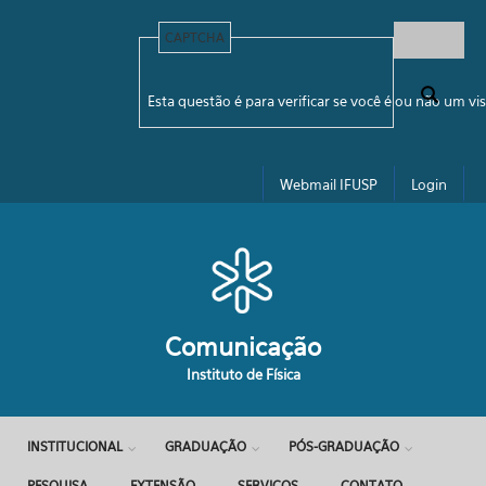
Pular para o conteúdo principal
CAPTCHA
Formulário de busca
Esta questão é para verificar se você é ou não um 
Webmail IFUSP
Login
Comunicação
Instituto de Física
INSTITUCIONAL
GRADUAÇÃO
PÓS-GRADUAÇÃO
PESQUISA
EXTENSÃO
SERVIÇOS
CONTATO