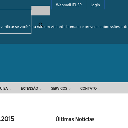
Webmail IFUSP
Login
e busca
 verificar se você é ou não um visitante humano e prevenir submissões au
UISA
EXTENSÃO
SERVIÇOS
CONTATO
.2015
Últimas Notícias