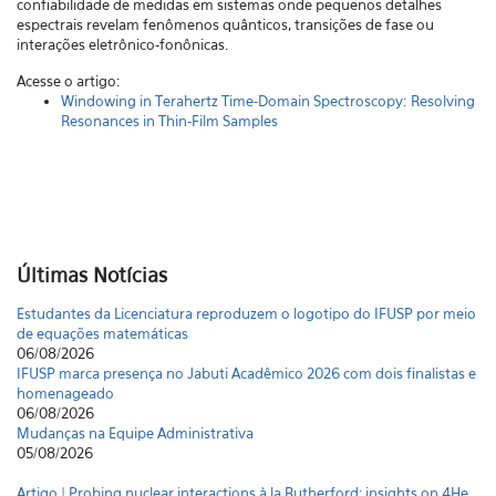
confiabilidade de medidas em sistemas onde pequenos detalhes
espectrais revelam fenômenos quânticos, transições de fase ou
interações eletrônico-fonônicas.
Acesse o artigo:
Windowing in Terahertz Time-Domain Spectroscopy:
Resolving
Resonances in Thin-Film Samples
Últimas Notícias
Estudantes da Licenciatura reproduzem o logotipo do IFUSP por meio
de equações matemáticas
06/08/2026
IFUSP marca presença no Jabuti Acadêmico 2026 com dois finalistas e
homenageado
06/08/2026
Mudanças na Equipe Administrativa
05/08/2026
Artigo | Probing nuclear interactions à la Rutherford: insights on 4He