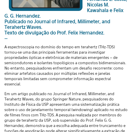
Nicolas M.
Kawahala e Felix
G. G. Hernandez.
Publicado no Journal of Infrared, Millimeter, and
Terahertz Waves.
Texto de divulgação do Prof. Felix Hernandez.
--
A espectroscopia no domínio do tempo em terahertz (THz-TDS)
tornou-se uma das principais ferramentas para investigar
propriedades ópticas e eletrônicas de materiais emergentes – de
semicondutores e isolantes topológicos a compostos bidimensionais.
No entanto, pesquisadores enfrentam um desafio recorrente: como
eliminar artefatos causados por múltiplas reflexões e janelas
temporais limitadas sem comprometer informação espectral
essencial.
Em um artigo publicado no Journal of Infrared, Millimeter, and
Terahertz Waves, do grupo Springer Nature, pesquisadores do
Instituto de Física da USP apresentam uma sistematização prática
sobre o uso de janelamento temporal (windowing) aplicado no estudo
de filmes finos com THz-TDS. A pesquisa realizada por membros do
grupo de terahertz da USP, sob supervisão do Prof. Felix G. G.
Hernandez, demonstra que a escolha adequada entre truncamento e
funções de apodização pode alterar significativamente a extração de