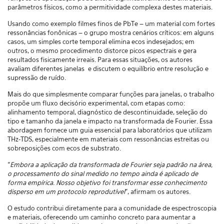
parâmetros físicos, como a permitividade complexa destes materiais.
Usando como exemplo filmes finos de PbTe – um material com fortes
ressonâncias fonônicas – o grupo mostra cenários críticos: em alguns
casos, um simples corte temporal elimina ecos indesejados; em
outros, o mesmo procedimento distorce picos espectrais e gera
resultados fisicamente irreais. Para essas situações, os autores
avaliam diferentes janelas e discutem o equilíbrio entre resolução e
supressão de ruído.
Mais do que simplesmente comparar funções para janelas, o trabalho
propõe um fluxo decisório experimental, com etapas como:
alinhamento temporal, diagnóstico de descontinuidade, seleção do
tipo e tamanho da janela e impacto na transformada de Fourier. Essa
abordagem fornece um guia essencial para laboratórios que utilizam
THz-TDS, especialmente em materiais com ressonâncias estreitas ou
sobreposições com ecos de substrato.
“
Embora a aplicação da transformada de Fourier seja padrão na área,
o processamento do sinal medido no tempo ainda é aplicado de
forma empírica. Nosso objetivo foi transformar esse conhecimento
disperso em um protocolo reprodutível
”, afirmam os autores.
O estudo contribui diretamente para a comunidade de espectroscopia
e materiais, oferecendo um caminho concreto para aumentar a