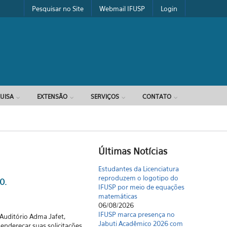
Pesquisar no Site
Webmail IFUSP
Login
UISA
EXTENSÃO
SERVIÇOS
CONTATO
Últimas Notícias
Estudantes da Licenciatura
reproduzem o logotipo do
0.
IFUSP por meio de equações
matemáticas
06/08/2026
IFUSP marca presença no
Auditório Adma Jafet,
Jabuti Acadêmico 2026 com
ndereçar suas solicitações