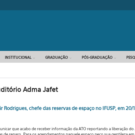
INSTITUCIONAL
GRADUAÇÃO
PÓS-GRADUAÇÃO
PESQ
ditório Adma Jafet
Rodrigues, chefe das reservas de espaço no IFUSP, em 20/1
nicar que acabo de receber informação da ATO reportando a liberação do 
as de reparo.
Para os agendamentos naquele espaço peço sua gentileza em e