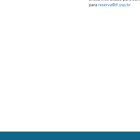
para
reserva@if.usp.br
.