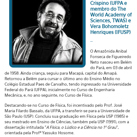
Crispino (UFPA e
membro do The
World Academy of
Sciences, TWAS) e
Vera Bohomoletz
Henriques (IFUSP)
--
O Amazônida Anibal
Fonseca de Figueiredo
Neto nasceu em Belém
do Pará, em 03 de abril
de 1958. Ainda criança, seguiu para Macapá, capital do Amapá.
Retornou a Belém para cursar o último ano do Ensino Médio no
Colégio Estadual Paes de Carvalho, tendo ingressado na Universidade
Federal do Pará (UFPA), inicialmente no Curso de Engenharia
Mecânica, e, no ano seguinte, no Curso de Física.
Destacando-se no Curso de Física, foi incentivado pelo Prof. José
Maria Filardo Bassalo, da UFPA, a transferir-se para a Universidade de
São Paulo (USP). Concluiu sua graduação em Física pela USP (1985) e
seu mestrado em Ensino de Ciências, também pela USP (1991), com a
dissertação intitulada "
A Física, o Lúdico e a Ciência no 1º Grau
",
orientada pela Profª Yassuko Hosome.