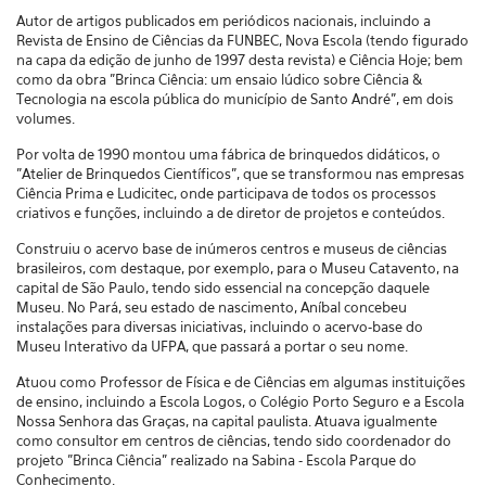
Autor de artigos publicados em periódicos nacionais, incluindo a
Revista de Ensino de Ciências da FUNBEC, Nova Escola (tendo figurado
na capa da edição de junho de 1997 desta revista) e Ciência Hoje; bem
como da obra "Brinca Ciência: um ensaio lúdico sobre Ciência &
Tecnologia na escola pública do município de Santo André", em dois
volumes.
Por volta de 1990 montou uma fábrica de brinquedos didáticos, o
"Atelier de Brinquedos Científicos", que se transformou nas empresas
Ciência Prima e Ludicitec, onde participava de todos os processos
criativos e funções, incluindo a de diretor de projetos e conteúdos.
Construiu o acervo base de inúmeros centros e museus de ciências
brasileiros, com destaque, por exemplo, para o Museu Catavento, na
capital de São Paulo, tendo sido essencial na concepção daquele
Museu. No Pará, seu estado de nascimento, Aníbal concebeu
instalações para diversas iniciativas, incluindo o acervo-base do
Museu Interativo da UFPA, que passará a portar o seu nome.
Atuou como Professor de Física e de Ciências em algumas instituições
de ensino, incluindo a Escola Logos, o Colégio Porto Seguro e a Escola
Nossa Senhora das Graças, na capital paulista. Atuava igualmente
como consultor em centros de ciências, tendo sido coordenador do
projeto "Brinca Ciência” realizado na Sabina - Escola Parque do
Conhecimento.