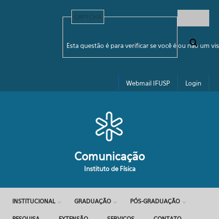
Pular para o conteúdo principal
CAPTCHA
Formulário de busca
Esta questão é para verificar se você é ou não um 
Webmail IFUSP
Login
Comunicação
Instituto de Física
INSTITUCIONAL
GRADUAÇÃO
PÓS-GRADUAÇÃO
PESQUISA
EXTENSÃO
SERVIÇOS
CONTATO