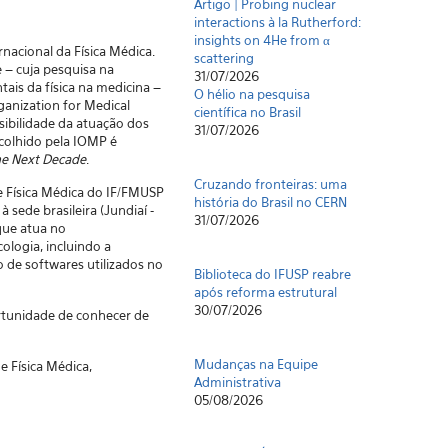
Artigo | Probing nuclear
interactions à la Rutherford:
insights on 4He from α
nacional da Física Médica.
scattering
 – cuja pesquisa na
31/07/2026
ais da física na medicina –
O hélio na pesquisa
ganization for Medical
científica no Brasil
sibilidade da atuação dos
31/07/2026
colhido pela IOMP é
he Next Decade
.
Cruzando fronteiras: uma
e Física Médica do IF/FMUSP
história do Brasil no CERN
 à sede brasileira (Jundiaí -
31/07/2026
que atua no
ologia, incluindo a
 de softwares utilizados no
Biblioteca do IFUSP reabre
após reforma estrutural
30/07/2026
ortunidade de conhecer de
Mudanças na Equipe
e Física Médica,
Administrativa
05/08/2026