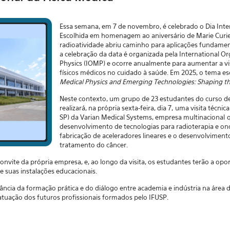
Essa semana, em 7 de novembro, é celebrado o Dia Inter
Escolhida em homenagem ao aniversário de Marie Curie
radioatividade abriu caminho para aplicações fundament
a celebração da data é organizada pela International Or
Physics (IOMP) e ocorre anualmente para aumentar a vi
físicos médicos no cuidado à saúde. Em 2025, o tema es
Medical Physics and Emerging Technologies: Shaping t
Neste contexto, um grupo de 23 estudantes do curso d
realizará, na própria sexta-feira, dia 7, uma visita técnica
SP) da Varian Medical Systems, empresa multinacional 
desenvolvimento de tecnologias para radioterapia e onc
fabricação de aceleradores lineares e o desenvolvimento
tratamento do câncer.
onvite da própria empresa, e, ao longo da visita, os estudantes terão a op
 e suas instalações educacionais.
rtância da formação prática e do diálogo entre academia e indústria na área d
atuação dos futuros profissionais formados pelo IFUSP.