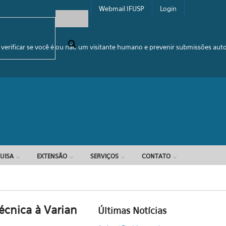
Webmail IFUSP
Login
e busca
 verificar se você é ou não um visitante humano e prevenir submissões au
UISA
EXTENSÃO
SERVIÇOS
CONTATO
écnica à Varian
Últimas Notícias