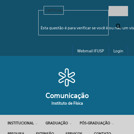
Pular para o conteúdo principal
CAPTCHA
Formulário de busca
Esta questão é para verificar se você é ou não um 
Webmail IFUSP
Login
Comunicação
Instituto de Física
INSTITUCIONAL
GRADUAÇÃO
PÓS-GRADUAÇÃO
PESQUISA
EXTENSÃO
SERVIÇOS
CONTATO