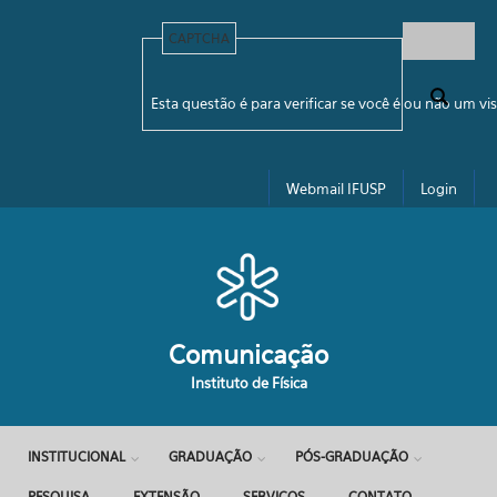
Pular para o conteúdo principal
CAPTCHA
Formulário de busca
Esta questão é para verificar se você é ou não um 
Webmail IFUSP
Login
Comunicação
Instituto de Física
INSTITUCIONAL
GRADUAÇÃO
PÓS-GRADUAÇÃO
PESQUISA
EXTENSÃO
SERVIÇOS
CONTATO