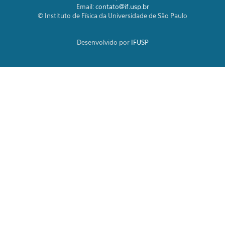
Email:
contato@if.usp.br
© Instituto de Física da Universidade de São Paulo
Desenvolvido por
IFUSP