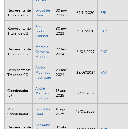
Representante
Ewout ter
30 nov
29/11/2026
FEP
Titular da CG
Haar
2023
Anne
Representante
30 nov
Louise
29/11/2026
FAP
Titular da CG
2023
Scarinci
Marcelo
Representante
22 fev
Gameiro
21/02/2027
FNC
Titular da CG
2024
Munhoz
André
Representante
29 mar
Machado
28/03/2027
FAP
Titular da CG
2024
Rodrigues
André
Coordenador
18 ago
Machado
17/08/2027
(a)
2025
Rodrigues
Vice-
Ewout ter
18 ago
17/08/2027
Coordenador
Haar
2025
Germano
Representante
30 abr