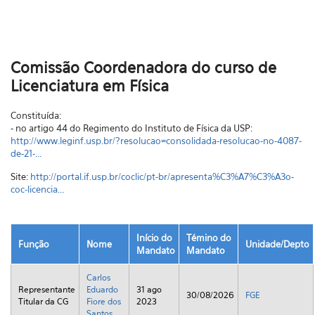
Comissão Coordenadora do curso de
Licenciatura em Física
Constituída:
- no artigo 44 do Regimento do Instituto de Física da USP:
http://www.leginf.usp.br/?resolucao=consolidada-resolucao-no-4087-
de-21-...
Site:
http://portal.if.usp.br/coclic/pt-br/apresenta%C3%A7%C3%A3o-
coc-licencia...
Início do
Témino do
Função
Nome
Unidade/Depto
Mandato
Mandato
Carlos
Representante
Eduardo
31 ago
30/08/2026
FGE
Titular da CG
Fiore dos
2023
Santos