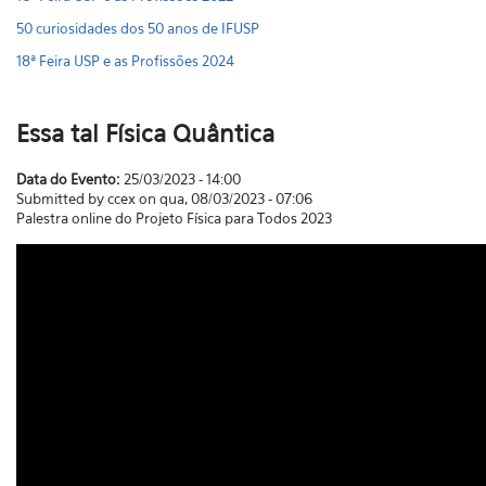
50 curiosidades dos 50 anos de IFUSP
18ª Feira USP e as Profissões 2024
Essa tal Física Quântica
Data do Evento:
25/03/2023 - 14:00
Submitted by ccex on qua, 08/03/2023 - 07:06
Palestra online do Projeto Física para Todos 2023