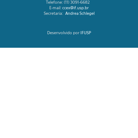
Telefone: (11) 3091-6682
E-mail:
ccex@if.usp.br
Secretaria:
Andrea Schlegel
Desenvolvido por
IFUSP