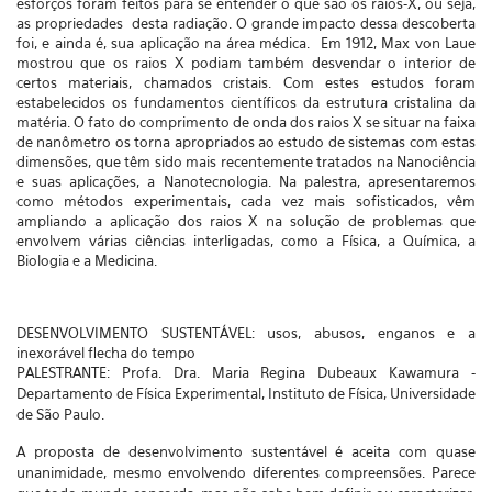
esforços foram feitos para se entender o que são os raios-X, ou seja,
as propriedades desta radiação. O grande impacto dessa descoberta
foi, e ainda é, sua aplicação na área médica. Em 1912, Max von Laue
mostrou que os raios X podiam também desvendar o interior de
certos materiais, chamados cristais. Com estes estudos foram
estabelecidos os fundamentos científicos da estrutura cristalina da
matéria. O fato do comprimento de onda dos raios X se situar na faixa
de nanômetro os torna apropriados ao estudo de sistemas com estas
dimensões, que têm sido mais recentemente tratados na Nanociência
e suas aplicações, a Nanotecnologia. Na palestra, apresentaremos
como métodos experimentais, cada vez mais sofisticados, vêm
ampliando a aplicação dos raios X na solução de problemas que
envolvem várias ciências interligadas, como a Física, a Química, a
Biologia e a Medicina.
DESENVOLVIMENTO SUSTENTÁVEL: usos, abusos, enganos e a
inexorável flecha do tempo
PALESTRANTE: Profa. Dra. Maria Regina Dubeaux Kawamura -
Departamento de Física Experimental, Instituto de Física, Universidade
de São Paulo.
A proposta de desenvolvimento sustentável é aceita com quase
unanimidade, mesmo envolvendo diferentes compreensões. Parece