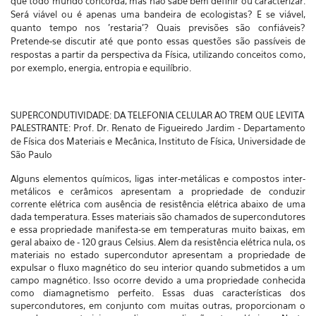
que todo mundo concorda, mas não sabe bem definir ou caracterizar.
Será viável ou é apenas uma bandeira de ecologistas? E se viável,
quanto tempo nos 'restaria'? Quais previsões são confiáveis?
Pretende-se discutir até que ponto essas questões são passíveis de
respostas a partir da perspectiva da Física, utilizando conceitos como,
por exemplo, energia, entropia e equilíbrio.
SUPERCONDUTIVIDADE: DA TELEFONIA CELULAR AO TREM QUE LEVITA
PALESTRANTE: Prof. Dr. Renato de Figueiredo Jardim - Departamento
de Física dos Materiais e Mecânica, Instituto de Física, Universidade de
São Paulo
Alguns elementos químicos, ligas inter-metálicas e compostos inter-
metálicos e cerâmicos apresentam a propriedade de conduzir
corrente elétrica com ausência de resistência elétrica abaixo de uma
dada temperatura. Esses materiais são chamados de supercondutores
e essa propriedade manifesta-se em temperaturas muito baixas, em
geral abaixo de - 120 graus Celsius. Alem da resistência elétrica nula, os
materiais no estado supercondutor apresentam a propriedade de
expulsar o fluxo magnético do seu interior quando submetidos a um
campo magnético. Isso ocorre devido a uma propriedade conhecida
como diamagnetismo perfeito. Essas duas características dos
supercondutores, em conjunto com muitas outras, proporcionam o