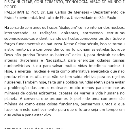
FÍSICA NUCLEAR, CONHECIMENTO, TECNOLOGIA, VISÃO DE MUNDO E
PODER
PALESTRANTE: Prof. Dr. Luis Carlos de Menezes - Departamento de
Física Experimental, Instituto de Física, Universidade de São Paulo.
Há cerca de cem anos os físicos "dialogam" com o interior dos núcleos,
interpretando as radiações ionizantes, entrevendo estruturas
submicroscópicas e identificando partículas componentes do núcleo e
forças fundamentais da natureza. Nesse último século, isso se tornou
instrumento para compreender como funcionam as estrelas (porque
Deus não precisa "trocar as baterias" delas...), para destruir cidades
inteiras (Hiroshima e Nagazaki...), para energizar cidades (usinas
nucleoelétricas...), ou para salvar muitas vidas (medicina nuclear...).
Hoje, a energia nuclear é vista como alternativa energética que não
produz efeito estufa, mas não se tem saída efetiva para os rejeitos
nucleares. Também hoje, falta uma política mundial efetiva para evitar
a proliferação das armas nucleares, muito menos para eliminar as
milhares de ogivas existentes, capazes de varrer a vida humana no
planeta. A conversa que propomos é: partir de uma compreensão
mínima de como essas coisas funcionam, pensarmos juntos o que
fazer com este conhecimento para que o futuro seja um tempo em
que valha a pena estar vivo...