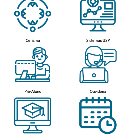
Cefisma
Sistemas USP
Pró-Aluno
Ouvidoria