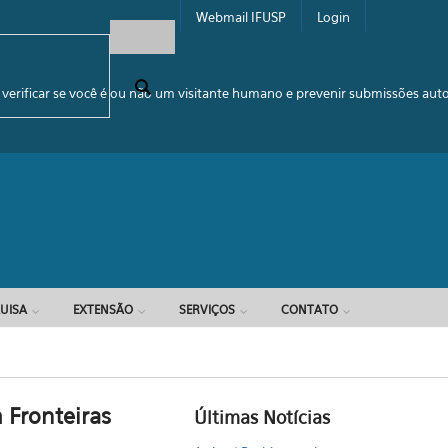
Webmail IFUSP
Login
e busca
 verificar se você é ou não um visitante humano e prevenir submissões au
UISA
EXTENSÃO
SERVIÇOS
CONTATO
 Fronteiras
Últimas Notícias