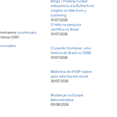
Artigo | Probing nuclear
interactions à la Rutherford:
insights on 4He from α
scattering
31/07/2026
O hélio na pesquisa
científica no Brasil
ncaminhamos
convite para
31/07/2026
teiras (USF).
formulário
.
Cruzando fronteiras: uma
história do Brasil no CERN
31/07/2026
Biblioteca do IFUSP reabre
após reforma estrutural
30/07/2026
Mudanças na Equipe
Administrativa
05/08/2026