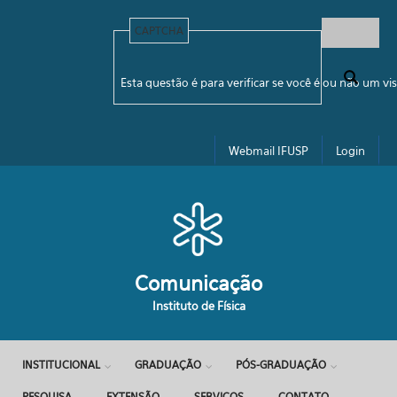
Pular para o conteúdo principal
CAPTCHA
Formulário de busca
Esta questão é para verificar se você é ou não um 
Webmail IFUSP
Login
Comunicação
Instituto de Física
INSTITUCIONAL
GRADUAÇÃO
PÓS-GRADUAÇÃO
PESQUISA
EXTENSÃO
SERVIÇOS
CONTATO