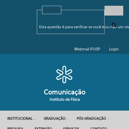
Pular para o conteúdo principal
CAPTCHA
Formulário de busca
Esta questão é para verificar se você é ou não um 
Webmail IFUSP
Login
Comunicação
Instituto de Física
INSTITUCIONAL
GRADUAÇÃO
PÓS-GRADUAÇÃO
PESQUISA
EXTENSÃO
SERVIÇOS
CONTATO