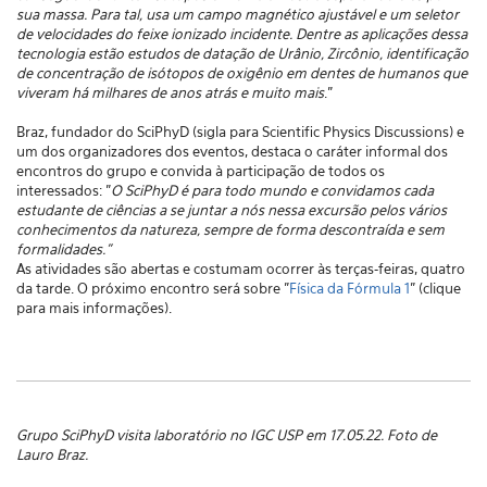
sua massa. Para tal, usa um campo magnético ajustável e um seletor
de velocidades do feixe ionizado incidente. Dentre as aplicações dessa
tecnologia estão estudos de datação de Urânio, Zircônio, identificação
de concentração de isótopos de oxigênio em dentes de humanos que
viveram há milhares de anos atrás e muito mais
."
Braz, fundador do SciPhyD (sigla para Scientific Physics Discussions) e
um dos organizadores dos eventos, destaca o caráter informal dos
encontros do grupo e convida à participação de todos os
interessados: "
O SciPhyD é para todo mundo e convidamos cada
estudante de ciências a se juntar a nós nessa excursão pelos vários
conhecimentos da natureza, sempre de forma descontraída e sem
formalidades."
As atividades são abertas e costumam ocorrer às terças-feiras, quatro
da tarde. O próximo encontro será sobre "
Física da Fórmula 1
" (clique
para mais informações).
Grupo SciPhyD visita laboratório no IGC USP em 17.05.22. Foto de
Lauro Braz.