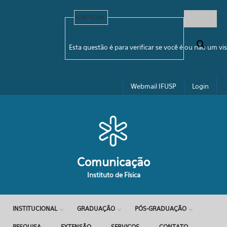
Pular para o conteúdo principal
CAPTCHA
Formulário de busca
Esta questão é para verificar se você é ou não um 
Webmail IFUSP
Login
Comunicação
Instituto de Física
INSTITUCIONAL
GRADUAÇÃO
PÓS-GRADUAÇÃO
PESQUISA
EXTENSÃO
SERVIÇOS
CONTATO