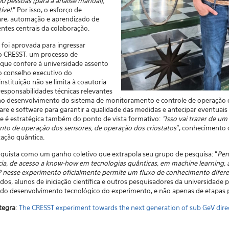
0 pessoas [para a análise manual],
ível.
" Por isso, o esforço de
re, automação e aprendizado de
ntes centrais da colaboração.
 foi aprovada para ingressar
ão CRESST, um processo de
que confere à universidade assento
no conselho executivo do
ins
tituição não se limita à coautoria
responsabilidades técnicas relevantes
no desenvolvimento do sistema de monitoramento e controle de operação d
are e software para garantir a qualidade das medidas e antecipar eventuais
te é estratégica também do ponto de vista formativo:
"Isso vai trazer de u
nto de operação dos sensores, de operação dos criostatos
", conhecimento 
ação quântica.
quista como um ganho coletivo que extrapola seu grupo de pesquisa: "
Pen
cia, de acesso a know-how em tecnologias quânticas, em machine learning, ap
SP nesse experimento oficialmente permite um fluxo de conhecimento difer
s, alunos de iniciação científica e outros pesquisadores da universidade p
 do desenvolvimento tecnológico do experimento, e não apenas de etapas p
ntegra
:
The CRESST experiment towards the next generation of sub GeV direc