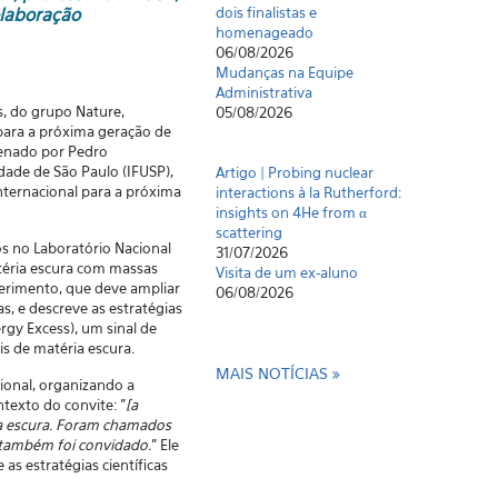
olaboração
dois finalistas e
homenageado
06/08/2026
Mudanças na Equipe
Administrativa
, do grupo Nature,
05/08/2026
para a próxima geração de
denado por Pedro
idade de São Paulo (IFUSP),
Artigo | Probing nuclear
internacional para a próxima
interactions à la Rutherford:
insights on 4He from α
scattering
s no Laboratório Nacional
31/07/2026
atéria escura com massas
Visita de um ex-aluno
perimento, que deve ampliar
06/08/2026
s, e descreve as estratégias
rgy Excess), um sinal de
s de matéria escura.
MAIS NOTÍCIAS
ional, organizando a
texto do convite: "
[a
ia escura. Foram chamados
 também foi convidado.
" Ele
as estratégias científicas