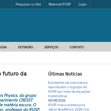
Pesquisar no Site
Webmail IFUSP
Login
UISA
EXTENSÃO
SERVIÇOS
CONTATO
o futuro da
Últimas Notícias
Estudantes da Licenciatura
reproduzem o logotipo do
IFUSP por meio de equações
s Physics, do grupo
matemáticas
xperimento CRESST
06/08/2026
e matéria escura. O
IFUSP marca presença no
n, professor do IFUSP,
Jabuti Acadêmico 2026 com