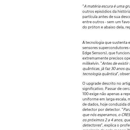
"
A matéria escura é uma gra
outros episódios da históri
partícula antes de sua des
entre outros - sem um favo
do próton e abaixo dela, r
A tecnologia que sustenta 
sensores supercondutores d
Edge Sensors), que funci
extremamente precisos op
milikelvin. "
Antes de existir
quânticas, já faz 30 anos 
tecnologia quântica
", obse
O upgrade descrito no arti
significativo. Passar de ce
100 exige não apenas a re
uniforme em larga escala,
de dados, hoje conduzida 
detector por detector. "
Par
que nós esperamos, o CRES
os próximos 2 a 4 anos, que
detectores
", explica o profe