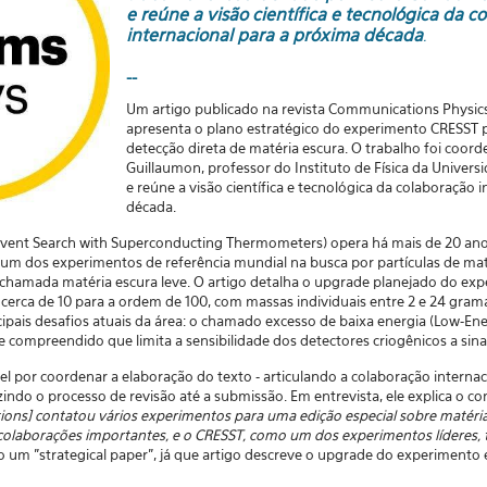
e reúne a visão científica e tecnológica da c
internacional para a próxima década
.
--
Um artigo publicado na revista Communications Physics
apresenta o plano estratégico do experimento CRESST 
detecção direta de matéria escura. O trabalho foi coor
Guillaumon, professor do Instituto de Física da Univers
e reúne a visão científica e tecnológica da colaboração 
década.
Event Search with Superconducting Thermometers) opera há mais de 20 ano
 é um dos experimentos de referência mundial na busca por partículas de m
a chamada matéria escura leve. O artigo detalha o upgrade planejado do ex
erca de 10 para a ordem de 100, com massas individuais entre 2 e 24 grama
ipais desafios atuais da área: o chamado excesso de baixa energia (Low-Ene
compreendido que limita a sensibilidade dos detectores criogênicos a sinai
l por coordenar a elaboração do texto - articulando a colaboração internac
ndo o processo de revisão até a submissão. Em entrevista, ele explica o con
ions] contatou vários experimentos para uma edição especial sobre matér
colaborações importantes, e o CRESST, como um dos experimentos líderes,
um "strategical paper", já que artigo descreve o upgrade do experimento e 