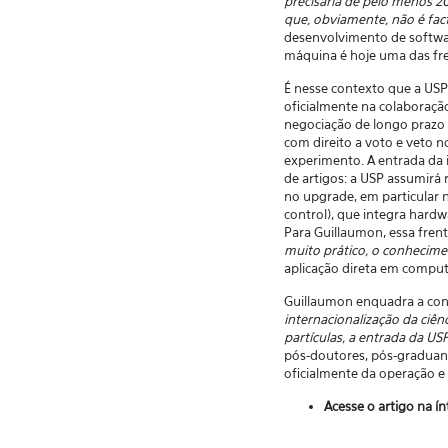
precisaria de pelo menos 20
que, obviamente, não é fact
desenvolvimento de softwa
máquina é hoje uma das fre
É nesse contexto que a USP
oficialmente na colaboraç
negociação de longo prazo 
com direito a voto e veto 
experimento. A entrada da 
de artigos: a USP assumirá 
no upgrade, em particular 
control), que integra hardw
Para Guillaumon, essa fren
muito prático, o conhecime
aplicação direta em comput
Guillaumon enquadra a con
internacionalização da ciên
partículas, a entrada da U
pós-doutores, pós-graduando
oficialmente da operação e
Acesse o artigo na í