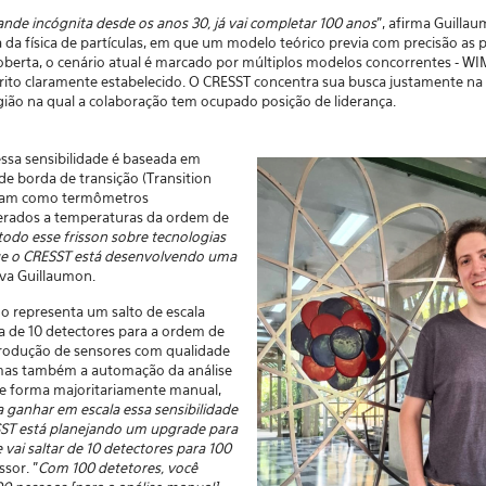
nde incógnita desde os anos 30, já vai completar 100 anos
", afirma Guilla
a da física de partículas, em que um modelo teórico previa com precisão as
coberta, o cenário atual é marcado por múltiplos modelos concorrentes - WI
rito claramente estabelecido. O CRESST concentra sua busca justamente na
egião na qual a colaboração tem ocupado posição de liderança.
essa sensibilidade é baseada em
e borda de transição (Transition
onam como termômetros
erados a temperaturas da ordem de
 todo esse frisson sobre tecnologias
que o CRESST está desenvolvendo uma
rva Guillaumon.
go representa um salto de escala
rca de 10 detectores para a ordem de
produção de sensores com qualidade
 mas também a automação da análise
de forma majoritariamente manual,
a ganhar em escala essa sensibilidade
ST está planejando um upgrade para
 vai saltar de 10 detectores para 100
ssor. "
Com 100 detetores, você