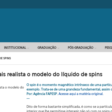
INSTITUCIONAL
GRADUAÇÃO
PÓS-GRADUAÇÃO
PESQ
DE SPINS
is realista o modelo do líquido de spins
O spin é o momento magnético intrínseco de uma partícu
exemplo. Trata-se de uma grandeza fundamental, assim c
Por: Agência FAPESP.
Acesse aqui a matéria original.
---
Dito de forma bastante simplificada, é como se a partícu
interior que lhe permitisse interagir não só com os spins 