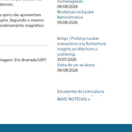
Mudanças na Equipe
epouso.
Administrativa
05/08/2026
os spins não apresentam
spins. Seguindo o mesmo
 o ordenamento magnético
Artigo | Probing nuclear
interactions à la Rutherford:
insights on 4He from α
scattering
31/07/2026
Visita de um ex-aluno
imagem: Eric Andrade/USP)
06/08/2026
Estudantes da Licenciatura
reproduzem o logotipo do
IFUSP por meio de equações
MAIS NOTÍCIAS
matemáticas
06/08/2026