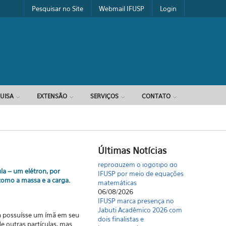
Pesquisar no Site
Webmail IFUSP
Login
UISA
EXTENSÃO
SERVIÇOS
CONTATO
Estudantes da Licenciatura
Últimas Notícias
reproduzem o logotipo do
IFUSP por meio de equações
matemáticas
la – um elétron, por
06/08/2026
omo a massa e a carga.
IFUSP marca presença no
Jabuti Acadêmico 2026 com
dois finalistas e
homenageado
la possuísse um ímã em seu
06/08/2026
de outras partículas, mas