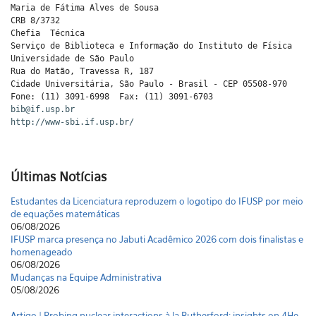
Maria de Fátima Alves de Sousa
CRB 8/3732
Chefia Técnica
Serviço de Biblioteca e Informação do Instituto de Física
Universidade de São Paulo
Rua do Matão, Travessa R, 187
Cidade Universitária, São Paulo - Brasil - CEP 05508-970
Fone: (11) 3091-6998 Fax: (11) 3091-6703
bib@if.usp.br
http://www-sbi.if.usp.br/
Últimas Notícias
Estudantes da Licenciatura reproduzem o logotipo do IFUSP por meio
de equações matemáticas
06/08/2026
IFUSP marca presença no Jabuti Acadêmico 2026 com dois finalistas e
homenageado
06/08/2026
Mudanças na Equipe Administrativa
05/08/2026
Artigo | Probing nuclear interactions à la Rutherford: insights on 4He