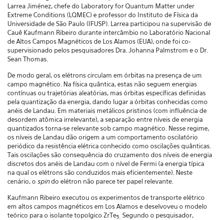
Larrea Jiménez, chefe do Laboratory for Quantum Matter under
Extreme Conditions (LQMEC) e professor do Instituto de Física da
Universidade de São Paulo (IFUSP). Larrea participou na supervisão de
Cauê Kaufmann Ribeiro durante intercâmbio no Laboratório Nacional
de Altos Campos Magnéticos de Los Alamos (EUA), onde foi co-
supervisionado pelos pesquisadores Dra. Johanna Palmstrom e o Dr.
Sean Thomas.
De modo geral, os elétrons circulam em órbitas na presença de um
campo magnético. Na física quântica, estas não seguem energias
contínuas ou trajetórias aleatórias, mas órbitas específicas definidas
pela quantização da energia, dando lugar a órbitas conhecidas como
anéis de Landau. Em materiais metálicos pristinos (com influência de
desordem atômica irrelevante), a separação entre níveis de energia
quantizados torna-se relevante sob campo magnético. Nesse regime,
os níveis de Landau dão origem a um comportamento oscilatório
periódico da resistência elétrica conhecido como oscilações quânticas.
Tais oscilações são consequência do cruzamento dos níveis de energia
discretos dos anéis de Landau com o nível de Fermi (a energia típica
na qual os elétrons são conduzidos mais eficientemente). Neste
cenário, o
spin
do elétron não parece ter papel relevante.
Kaufmann Ribeiro executou os experimentos de transporte elétrico
em altos campos magnéticos em Los Alamos e deselvoveu o modelo
teórico para o isolante topolgico ZrTe
Segundo o pesquisador,
5.