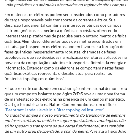
não periódicas ou anômalas observadas no regime de altos campos.
Em materiais, os elétrons podem ser considerados como portadores
de carga responsáveis pelo transporte da corrente elétrica. Sua
descrição fundamental combina as interações básicas dos campos
eletromagnéticos e a mecânica quântica em cristais, oferecendo
interessantes plataformas de pesquisa para o entendimento da física
quântica. Além disso, diferentes tipos de simetria encontrados em
cristais, que hospedam os elétrons, podem favorecer a formação de
fases quânticas inesperadamente robustas, chamadas de fases
topológicas, que são desejadas na realização de futuras aplicações na
nova era da computação quântica e transporte eficiente da energia e
informação. Entender como os elétrons se comportam nestas fases
quânticas exóticas representa o desafio atual para realizar os
“materiais topológicos quânticos”.
Estudo recente conduzido em colaboração internacional demonstrou
que um composto isolante topológico ZrTe5 revela uma nova forma
de manifestação dos elétrons na presença de um campo magnético.
O artigo foi publicado na Nature Communications, com o título
“
Reentrant Landau levels in a Dirac topological insulator”
.
“
O trabalho amplia o nosso entendimento do transporte de elétrons
em fases exóticas da matéria e sugere que isolantes topológicos não
só hospedam o transporte da sua carga fundamental, mas também
de um outro grau de liberdade, o spin do eletron
”, relata o físico Julio