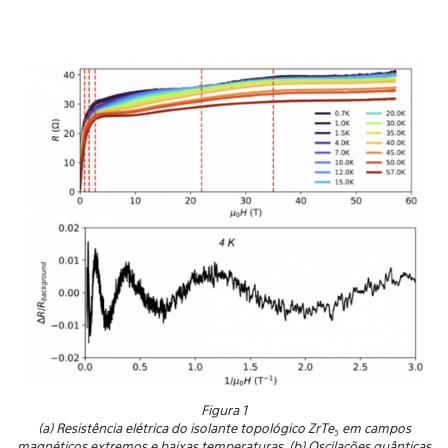
Figura 1
(a)
Resistência elétrica do isolante topológico ZrTe₅ em campos
magnéticos extremos e baixas temperaturas. (b) Oscilações quânticas