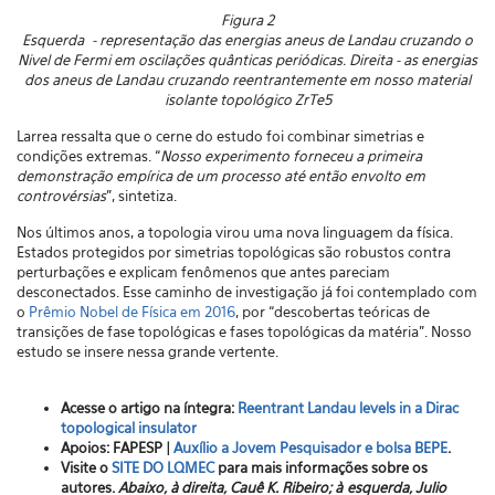
Figura 2
Esquerda - representação das energias aneus de Landau cruzando o
Nivel de Fermi em oscilações quânticas periódicas. Direita - as energias
dos aneus de Landau cruzando reentrantemente em nosso material
isolante topológico ZrTe5
Larrea ressalta que o cerne do estudo foi combinar simetrias e
condições extremas. “
Nosso experimento forneceu a primeira
demonstração empírica de um processo até então envolto em
controvérsias
”, sintetiza.
Nos últimos anos, a topologia virou uma nova linguagem da física.
Estados protegidos por simetrias topológicas são robustos contra
perturbações e explicam fenômenos que antes pareciam
desconectados. Esse caminho de investigação já foi contemplado com
o
Prêmio Nobel de Física em 2016
, por “descobertas teóricas de
transições de fase topológicas e fases topológicas da matéria”. Nosso
estudo se insere nessa grande vertente.
Acesse o artigo na íntegra:
Reentrant Landau levels in a Dirac
topological insulator
Apoios: FAPESP |
Auxílio a Jovem Pesquisador e bolsa BEPE
.
Visite o
SITE DO LQMEC
para mais informações sobre os
autores.
Abaixo, à direita, Cauê K. Ribeiro; à esquerda, Julio