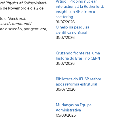
Artigo | Probing nuclear
al Physics of Solids
visitará
interactions à la Rutherford:
 26 de Novembro e dia 2 de
insights on 4He from α
scattering
ulo "
Electronic
31/07/2026
u-based compounds
".
O hélio na pesquisa
a discussão, por gentileza,
científica no Brasil
31/07/2026
Cruzando fronteiras: uma
história do Brasil no CERN
31/07/2026
Biblioteca do IFUSP reabre
após reforma estrutural
30/07/2026
Mudanças na Equipe
Administrativa
05/08/2026