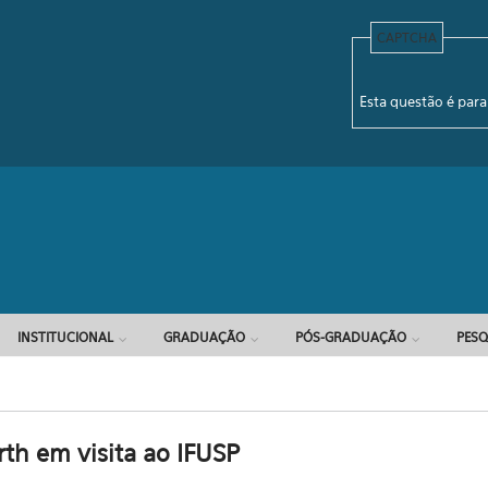
CAPTCHA
Formulário d
Esta questão é para
INSTITUCIONAL
GRADUAÇÃO
PÓS-GRADUAÇÃO
PESQ
rth em visita ao IFUSP