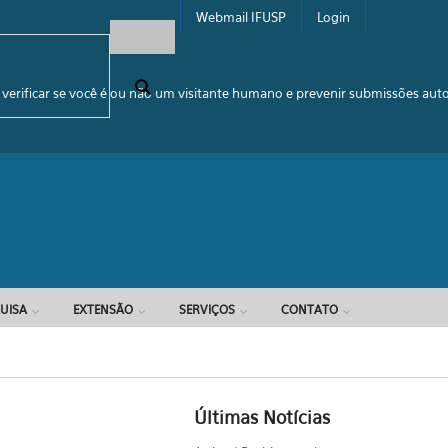
Webmail IFUSP
Login
e busca
 verificar se você é ou não um visitante humano e prevenir submissões au
UISA
EXTENSÃO
SERVIÇOS
CONTATO
Últimas Notícias