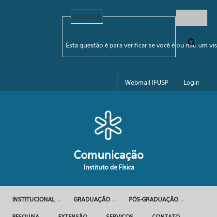
Pular para o conteúdo principal
CAPTCHA
Formulário de busca
Esta questão é para verificar se você é ou não um 
Webmail IFUSP
Login
Comunicação
Instituto de Física
INSTITUCIONAL
GRADUAÇÃO
PÓS-GRADUAÇÃO
PESQUISA
EXTENSÃO
SERVIÇOS
CONTATO