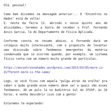
Olá, pessoal!
Como bem dissemos na mensagem anterior... O "Encontros no
Hades" está de volta!
E, nesta 6a feira 13, abrindo o nosso quinto ano de
atividades, teremos a honra de receber o Prof. Fernando
Assis Garcia, lá do Departamento de Física Aplicada.
Conforme consta no resumo abaixo, o Fernando dará um
colóquio muito interessante, com o propósito de levantar
uma discussão sobre fenômenos emergentes da matéria
condensada que só ocorrem quando, por exemplo, um sistema
físico conta com um número muito grande de partículas.
https://encontrosnohades.wordpress.com/2015/03/05/more-is-
different-more-is-the-same/
Logo, se você ficou com aquela "pulga atrás da orelha" pra
saber o quão grande esse número deve ser e quais são esses
fenômenos, dê um pulo lá no Auditório Sul do IFUSP, às 16
horas, e venha descobrir isso com a gente!
Estaremos te esperando!