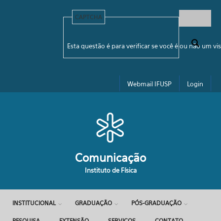
Pular para o conteúdo principal
CAPTCHA
Formulário de busca
Esta questão é para verificar se você é ou não um 
Webmail IFUSP
Login
Comunicação
Instituto de Física
INSTITUCIONAL
GRADUAÇÃO
PÓS-GRADUAÇÃO
PESQUISA
EXTENSÃO
SERVIÇOS
CONTATO