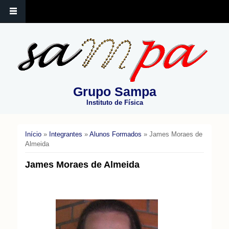
Grupo Sampa
Instituto de Física
Início
»
Integrantes
»
Alunos Formados
» James Moraes de
Você está aqui
Almeida
James Moraes de Almeida