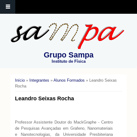
Grupo Sampa
Instituto de Física
Início
»
Integrantes
»
Alunos Formados
» Leandro Seixas
Você está aqui
Rocha
Leandro Seixas Rocha
Professor Assistente Doutor do MackGraphe - Centro
de Pesquisas Avançadas em Grafeno, Nanomateriais
e Nanotecnologias, da Universidade Presbiteriana