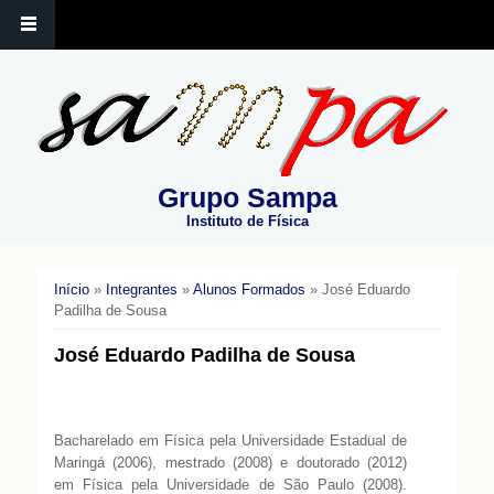
Grupo Sampa
Instituto de Física
Início
»
Integrantes
»
Alunos Formados
» José Eduardo
Você está aqui
Padilha de Sousa
José Eduardo Padilha de Sousa
Bacharelado em Física pela Universidade Estadual de
Maringá (2006), mestrado (2008) e doutorado (2012)
em Física pela Universidade de São Paulo (2008).