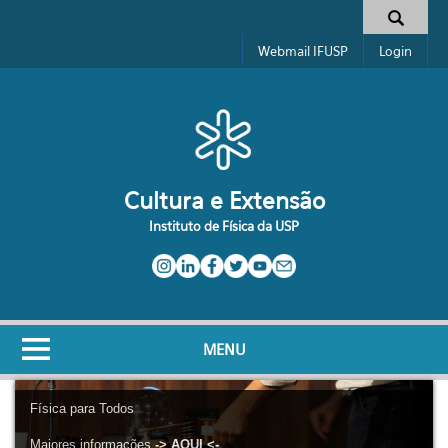
Pular para o conteúdo principal
Formulário de busca
Webmail IFUSP
Login
Cultura e Extensão
Instituto de Física da USP
MENU
Física para Todos
Maiores informações
-> AQUI <-