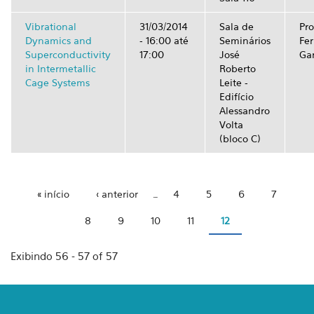
Vibrational
31/03/2014
Sala de
Pro
Dynamics and
-
16:00
até
Seminários
Fer
Superconductivity
17:00
José
Gar
in Intermetallic
Roberto
Cage Systems
Leite -
Edifício
Alessandro
Volta
(bloco C)
« início
‹ anterior
…
4
5
6
7
Páginas
8
9
10
11
12
Exibindo 56 - 57 of 57