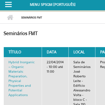
MENU SPSQM [PORTUGUÊS]
SEMINÁRIOS FMT
Seminários FMT
TÍTULO
DATA
LOCAL
PA
Hybrid Inorganic
22/04/2014
Sala de
Pro
– Organic
-
10:00
até
Seminários
Re
Materials:
11:00
José
Preparation,
Roberto
Physical
Leite -
Properties and
Edifício
Potential
Alessandro
Applications
Volta -
bloco C -
Sala 110