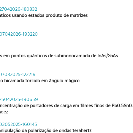
e-27042026-180832
ânticos usando estados produto de matrizes
de-07042026-193220
adas em pontos quânticos de submonocamada de InAs/GaAs
e-07032025-122219
no bicamada torcido em ângulo mágico
de-25042025-190659
oncentração de portadores de carga em filmes finos de Pb0.5S
ndez
e-03052025-160145
nipulação da polarização de ondas terahertz