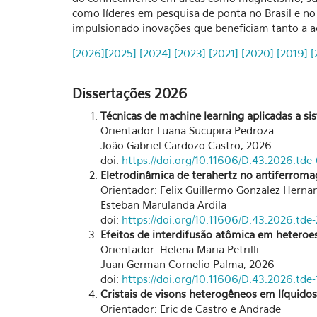
como líderes em pesquisa de ponta no Brasil e no
impulsionado inovações que beneficiam tanto a a
[2026]
[2025]
[2024]
[2023]
[2021]
[2020]
[2019]
[
Dissertações 2026
Técnicas de machine learning aplicadas a si
Orientador:Luana Sucupira Pedroza
João Gabriel Cardozo Castro, 2026
doi:
https://doi.org/10.11606/D.43.2026.t
Eletrodinâmica de terahertz no antiferroma
Orientador: Felix Guillermo Gonzalez Herna
Esteban Marulanda Ardila
doi:
https://doi.org/10.11606/D.43.2026.td
Efeitos de interdifusão atômica em hetero
Orientador: Helena Maria Petrilli
Juan German Cornelio Palma, 2026
doi:
https://doi.org/10.11606/D.43.2026.td
Cristais de visons heterogêneos em líquido
Orientador: Eric de Castro e Andrade