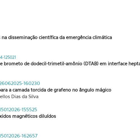
 na disseminação científica da emergência climática
24-125021
te brometo de dodecil-trimetil-amônio (DTAB) em interface hep
de-26062025-160230
para a camada torcida de grafeno no ângulo mágico
llos Dias da Silva
e-15012026-155525
óxidos magnéticos diluídos
e-15012026-162657