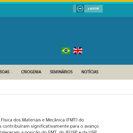
SSOAS
CRIOGENIA
SEMINÁRIOS
NOTÍCIAS
Física dos Materiais e Mecânica (FMT) do
as contribuíram significativamente para o avanço
aleceram a posição do FMT, do IFUSP e da USP