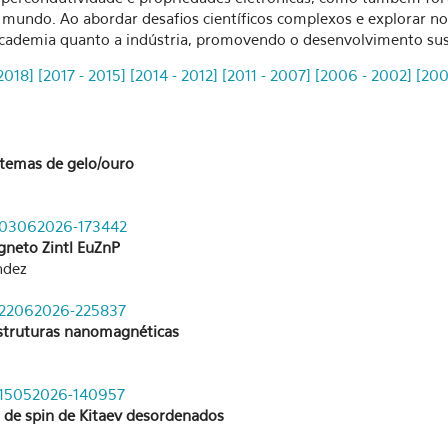
 mundo. Ao abordar desafios científicos complexos e explorar no
cademia quanto a indústria, promovendo o desenvolvimento sust
2018]
[2017 - 2015]
[2014 - 2012]
[2011 - 2007]
[2006 - 2002]
[200
stemas de gelo/ouro
de-03062026-173442
gneto Zintl EuZnP
ndez
e-22062026-225837
estruturas nanomagnéticas
e-15052026-140957
s de spin de Kitaev desordenados