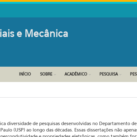
iais e Mecânica
INÍCIO
SOBRE
ACADÊMICO
PESQUISA
PE
 rica diversidade de pesquisas desenvolvidas no Departamento de 
o Paulo (USP) ao longo das décadas. Essas dissertações não apen
rcondutividade e propriedades eletrônicas, como também fort