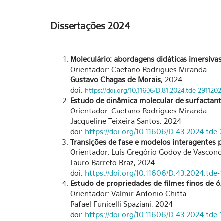
Dissertações 2024
Moleculário: abordagens didáticas imersivas
Orientador: Caetano Rodrigues Miranda
Gustavo Chagas de Morais
, 2024
doi:
https://doi.org/10.11606/D.81.2024.tde-291120
Estudo de dinâmica molecular de surfactan
Orientador: Caetano Rodrigues Miranda
Jacqueline Teixeira Santos, 2024
doi:
https://doi.org/10.11606/D.43.2024.t
Transições de fase e modelos interagentes 
Orientador: Luís Gregório Godoy de Vasconce
Lauro Barreto Braz, 2024
doi:
https://doi.org/10.11606/D.43.2024.td
Estudo de propriedades de filmes finos de 
Orientador: Valmir Antonio Chitta
Rafael Funicelli Spaziani, 2024
doi:
https://doi.org/10.11606/D.43.2024.td