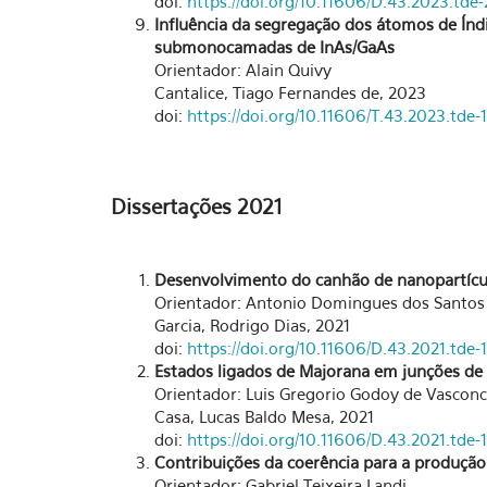
doi:
https://doi.org/10.11606/D.43.2023.td
Influência da segregação dos átomos de Ín
submonocamadas de InAs/GaAs
Orientador: Alain Quivy
Cantalice, Tiago Fernandes de, 2023
doi:
https://doi.org/10.11606/T.43.2023.td
Dissertações 2021
Desenvolvimento do canhão de nanopartícu
Orientador: Antonio Domingues dos Santos
Garcia, Rodrigo Dias, 2021
doi:
https://doi.org/10.11606/D.43.2021.tde-
Estados ligados de Majorana em junções de
Orientador: Luis Gregorio Godoy de Vasconce
Casa, Lucas Baldo Mesa, 2021
doi:
https://doi.org/10.11606/D.43.2021.tde
Contribuições da coerência para a produção
Orientador: Gabriel Teixeira Landi