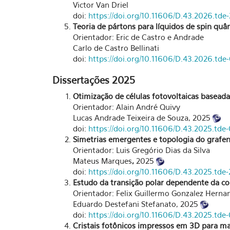
Victor Van Driel
doi:
https://doi.org/10.11606/D.43.2026.td
Teoria de pártons para líquidos de spin qu
Orientador: Eric de Castro e Andrade
Carlo de Castro Bellinati
doi:
https://doi.org/10.11606/D.43.2026.t
Dissertações 2025
Otimização de células fotovoltaicas base
Orientador: Alain André Quivy
Lucas Andrade Teixeira de Souza, 2025
doi:
https://doi.org/10.11606/D.43.2025.td
Simetrias emergentes e topologia do grafe
Orientador: Luis Gregório Dias da Silva
Mateus Marques
,
2025
doi:
https://doi.org/10.11606/D.43.2025.t
Estudo da transição polar dependente da c
Orientador: Felix Guillermo Gonzalez Herna
Eduardo Destefani Stefanato, 2025
doi:
https://doi.org/10.11606/D.43.2025.td
Cristais fotônicos impressos em 3D para ma