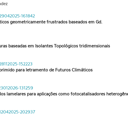
ndez
e-29042025-161842
icos geometricamente frustrados baseados em Gd.
turas baseadas em Isolantes Topológicos tridimensionais
-28112025-152223
rimido para letramento de Futuros Climáticos
-23012026-131259
los lamelares para aplicações como fotocatalisadores heterogên
e-12042025-202937