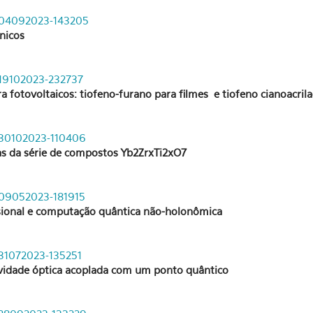
de-04092023-143205
nicos
e-19102023-232737
a fotovoltaicos: tiofeno-furano para filmes
e tiofeno cianoacri
e-30102023-110406
as da série de compostos Yb2ZrxTi2xO7
e-09052023-181915
sional e computação quântica não-holonômica
e-31072023-135251
avidade óptica acoplada com um ponto quântico