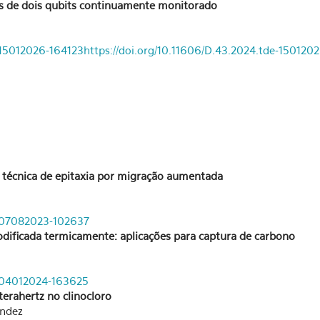
os de dois qubits continuamente monitorado
e-15012026-164123
https://doi.org/10.11606/D.43.2024.tde-150120
 técnica de epitaxia por migração aumentada
e-07082023-102637
dificada termicamente: aplicações para captura de carbono
e-04012024-163625
terahertz no clinocloro
andez