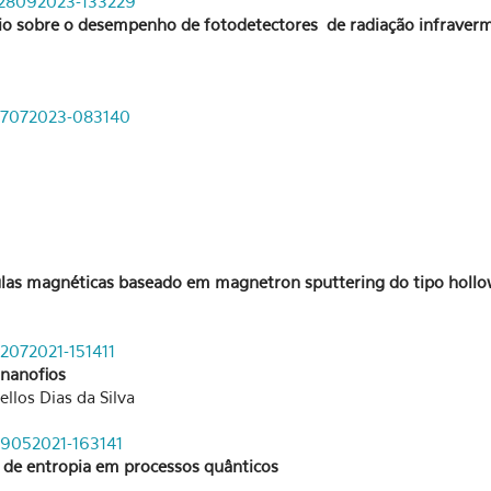
e-28092023-133229
dio sobre o desempenho de fotodetectores
de radiação infraver
e-17072023-083140
las magnéticas baseado em magnetron sputtering do tipo holl
12072021-151411
 nanofios
llos Dias da Silva
-19052021-163141
 de entropia em processos quânticos