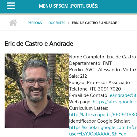
MENU SPSQM [PORTUGUÊS]
PESSOAS
DOCENTES
ERIC DE CASTRO E ANDRADE
Eric de Castro e Andrade
Nome Completo: Eric de Castro
Departamento: FMT
Prédio: AVC - Alessandro Volta 
Sala: 212
Função: Professor Associado
Telefone: (11) 3091-7020
E-mail de Contato:
eandrade@if
Web page:
https://sites.google
Curriculum Lattes:
http://lattes.cnpq.br/6609116
Identificador Google Scholar:
https://scholar.google.com.br/ci
user=EsYJOpIAAAAJ&hl=en