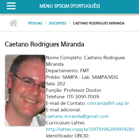
MENU SPSQM [PORTUGUÊS]
PESSOAS
DOCENTES
CAETANO RODRIGUES MIRANDA
Caetano Rodrigues Miranda
Nome Completo: Caetano Rodrigues
Miranda
Departamento: FMT
Prédio: SAMPA - Lab. SAMPA/VDG
Sala: 202
Função: Professor Doutor
Telefone: (11) 3091-7009
E-mail de Contato:
cmiranda@if.usp.br
E-mail adicional:
caetano.miranda@gmail.com
Curriculum Lattes:
http://lattes.cnpq.br/3979196299911690
Identificador ORCID: