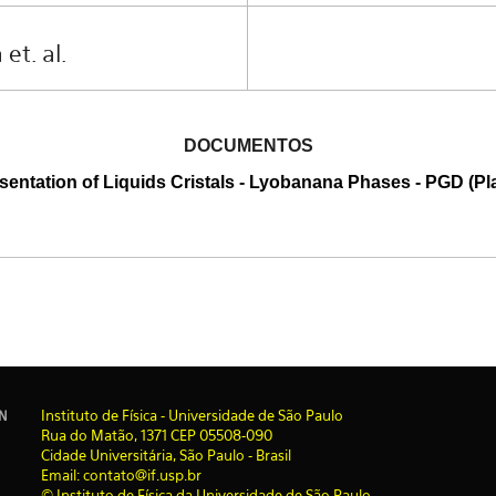
et. al.
DOCUMENTOS
sentation of Liquids Cristals
-
Lyobanana Phases
-
PGD (Pl
I
nstituto de Física - Universidade de São Paulo
IN
Rua do Matão, 1371 CEP 05508-090
Cidade Universitária, São Paulo - Brasil
Email: contato@if.usp.br
© Instituto de Física da Universidade de São Paulo