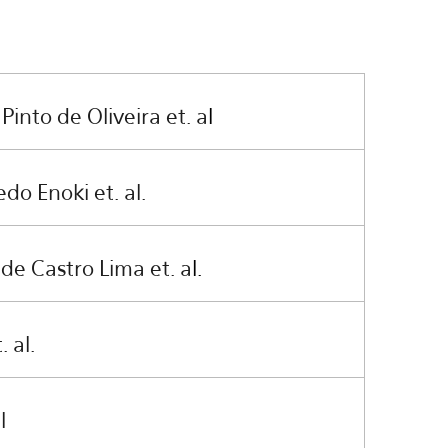
 Pinto de Oliveira et. a
l
do Enoki et. al.
de Castro Lima et. a
l.
 al.
l