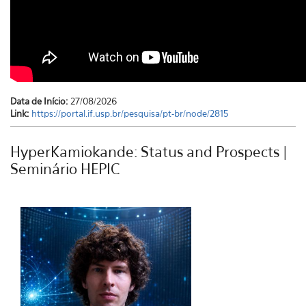
Data de Início:
27/08/2026
Link:
https://portal.if.usp.br/pesquisa/pt-br/node/2815
HyperKamiokande: Status and Prospects |
Seminário HEPIC