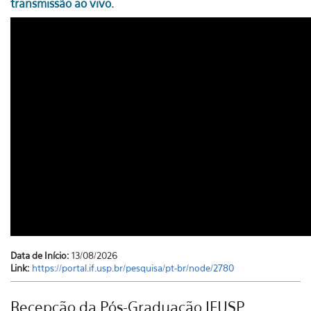
transmissão ao vivo.
Data de Início:
13/08/2026
Link:
https://portal.if.usp.br/pesquisa/pt-br/node/2780
Recepção da Pós-Graduação IFUSP