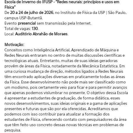
Escola de Inverno do IFUSP - "Redes neurais: princípios e usos em
Física"
De
20 a 24 de julho de 2026
, no Instituto de Física da USP | São Paulo,
campus USP-Butantã.
Evento
presencial
sem transmissão pela Internet.
Total de vagas:
130
.
Local:
Auditório Abrahão de Moraes
.
Motivação:
Conceitos como Inteligência Artificial, Aprendizado de Máquina e
Redes Neurais entraram no centro de muitas discussões científicas e
tecnológicas atuais. Entretanto, muitas de suas ideias geradoras
provêm de áreas da Física, notadamente da Mecânica Estatística. Em
uma curiosa mudança de direção, métodos ligados a Redes Neurais
têm encontrado aplicações diversas em praticamente todas as áreas
da Física. Esse desenvolvimento não pode mais ser classificado como
um modismo, pois certamente veio para ficar e para permitir avanços
que apenas podemos vislumbrar no presente. O objetivo dessa Escola
é apresentar a estudantes de graduação, de forma didática, esses
novos desenvolvimentos, suas ideias originais e a gama de aplicações
presentes e futuras que são por ela oferecidas. Acreditamos que
podemos com isso contribuir para atualizar a formação dos
estudantes de Física, oferecendo contato com pesquisadores da área
que têm feito uso concreto dessas novas técnicas em problemas de
pesquisa.