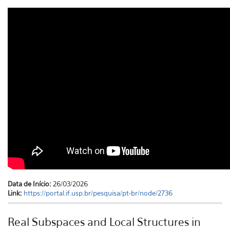
Data de Início:
26/03/2026
Link:
https://portal.if.usp.br/pesquisa/pt-br/node/2736
Real Subspaces and Local Structures in