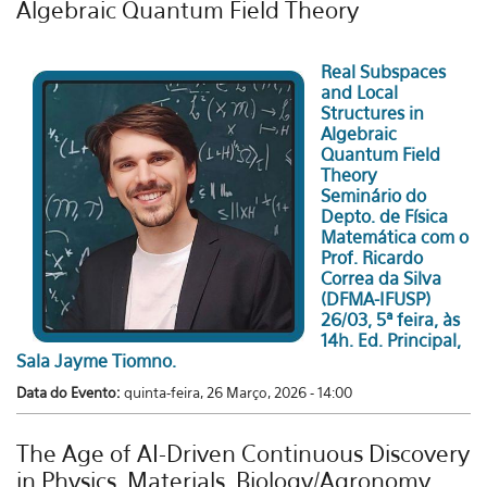
Algebraic Quantum Field Theory
Real Subspaces
and Local
Structures in
Algebraic
Quantum Field
Theory
Seminário do
Depto. de Física
Matemática com o
Prof. Ricardo
Correa da Silva
(DFMA-IFUSP)
26/03, 5ª feira, às
14h. Ed. Principal,
Sala Jayme Tiomno.
Data do Evento:
quinta-feira, 26 Março, 2026 - 14:00
The Age of AI-Driven Continuous Discovery
in Physics, Materials, Biology/Agronomy,