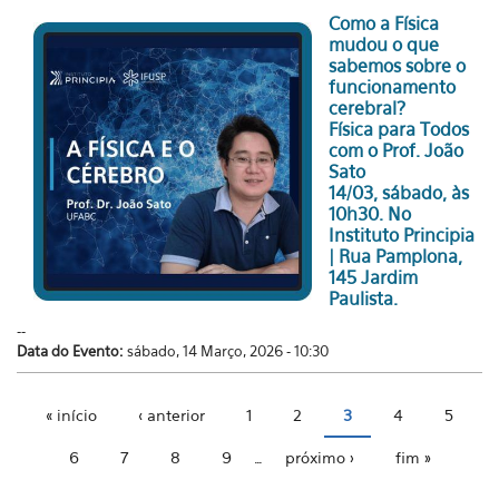
Como a Física
mudou o que
sabemos sobre o
funcionamento
cerebral?
Física para Todos
com o Prof. João
Sato
14/03, sábado, às
10h30. No
Instituto Principia
| Rua Pamplona,
145 Jardim
Paulista.
--
Data do Evento:
sábado, 14 Março, 2026 - 10:30
« início
‹ anterior
1
2
3
4
5
Páginas
6
7
8
9
…
próximo ›
fim »