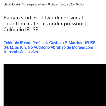
Data do Evento:
segunda-feira, 8 Dezembro, 2025 - 16:00
Raman studies of two-dimensional
quantum materials under pressure |
Colóquio IFUSP
Colóquio IF com
Prof. Luiz Gustavo P. Martins - IFUSP
04/12, às 16h. No Auditório Abrahão de Moraes com
transmissão ao vivo.