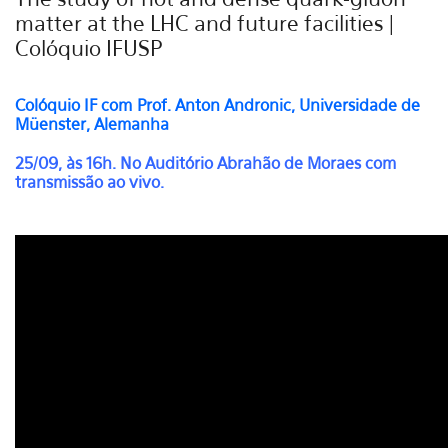
matter at the LHC and future facilities |
Colóquio IFUSP
Colóquio IF com
Prof. Anton Andronic, Universidade de
Müenster, Alemanha
25/09, às 16h. No Auditório Abrahão de Moraes com
transmissão ao vivo.