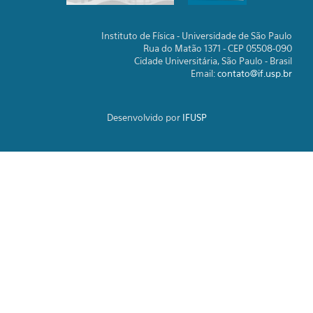
Instituto de Física - Universidade de São Paulo
Rua do Matão 1371 - CEP 05508-090
Cidade Universitária, São Paulo - Brasil
Email:
contato@if.usp.br
Desenvolvido por
IFUSP