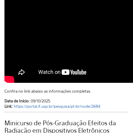
Confira no link abaixo as informações completas.
Data de Início:
09/10/2025
Link:
https://portal.if.usp.br/pesquisa/pt-br/node/2684
Minicurso de Pós-Graduação Efeitos da
Radiação em Dispositivos Eletrônicos