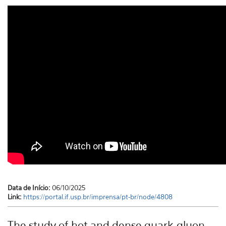
Data de Início:
06/10/2025
Link:
https://portal.if.usp.br/imprensa/pt-br/node/4808
The study of hot and dense quark-gluon