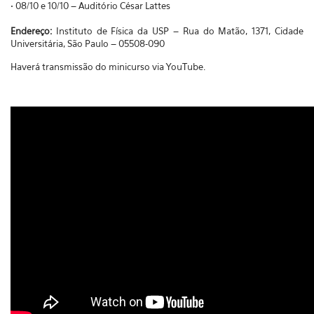
• 08/10 e 10/10 – Audit
ório César Lattes
Endereço:
Instituto de Física da USP
– Rua do Mat
ão, 1371, Cidade
Universitária, São Paulo
– 05508-090
Haverá transmissão do minicurso via YouTube.