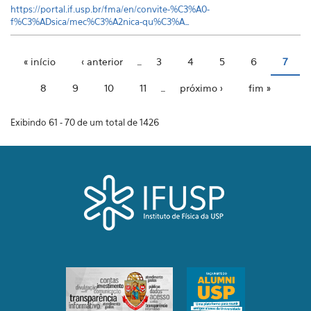
https://portal.if.usp.br/fma/en/convite-%C3%A0-
f%C3%ADsica/mec%C3%A2nica-qu%C3%A…
« início
‹ anterior
…
3
4
5
6
7
Páginas
8
9
10
11
…
próximo ›
fim »
Exibindo 61 - 70 de um total de 1426