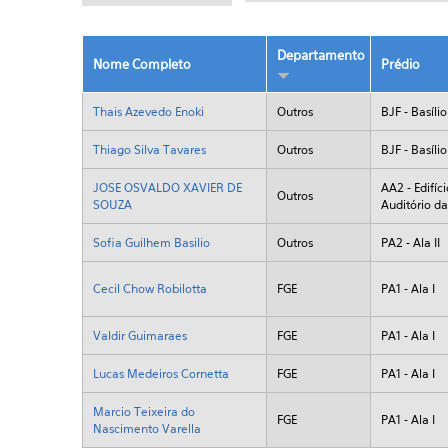
Departamento
Nome Completo
Prédio
Thais Azevedo Enoki
Outros
BJF - Basílio
Thiago Silva Tavares
Outros
BJF - Basílio
JOSE OSVALDO XAVIER DE
AA2 - Edifíc
Outros
SOUZA
Auditório da 
Sofia Guilhem Basilio
Outros
PA2 - Ala II
Cecil Chow Robilotta
FGE
PA1 - Ala I
Valdir Guimaraes
FGE
PA1 - Ala I
Lucas Medeiros Cornetta
FGE
PA1 - Ala I
Marcio Teixeira do
FGE
PA1 - Ala I
Nascimento Varella