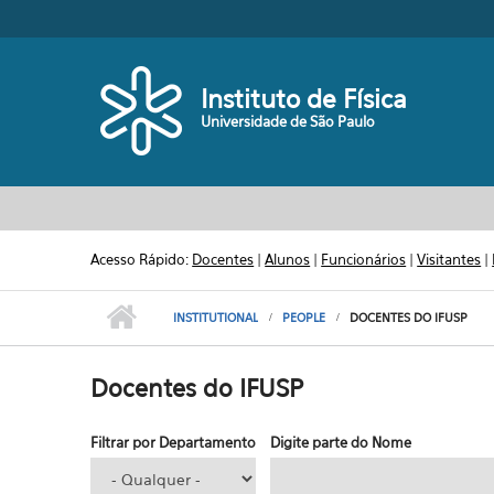
Pular para o conteúdo principal
Toggle high contrast
Instituto de Física
Universidade de São Paulo
Acesso Rápido:
Docentes
|
Alunos
|
Funcionários
|
Visitantes
|
INSTITUTIONAL
PEOPLE
DOCENTES DO IFUSP
Docentes do IFUSP
Filtrar por Departamento
Digite parte do Nome