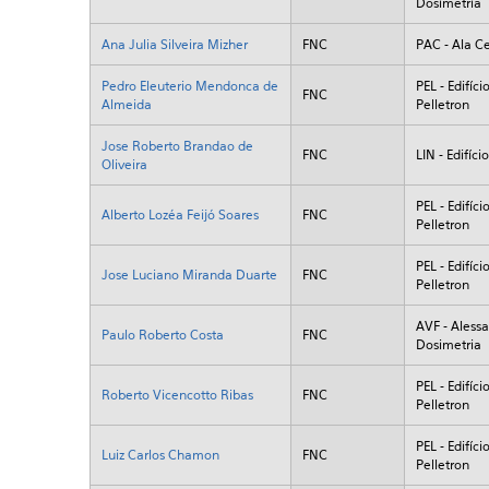
Dosimetria
Ana Julia Silveira Mizher
FNC
PAC - Ala Ce
Pedro Eleuterio Mendonca de
PEL - Edifíci
FNC
Almeida
Pelletron
Jose Roberto Brandao de
FNC
LIN - Edifíc
Oliveira
PEL - Edifíci
Alberto Lozéa Feijó Soares
FNC
Pelletron
PEL - Edifíci
Jose Luciano Miranda Duarte
FNC
Pelletron
AVF - Alessa
Paulo Roberto Costa
FNC
Dosimetria
PEL - Edifíci
Roberto Vicencotto Ribas
FNC
Pelletron
PEL - Edifíci
Luiz Carlos Chamon
FNC
Pelletron