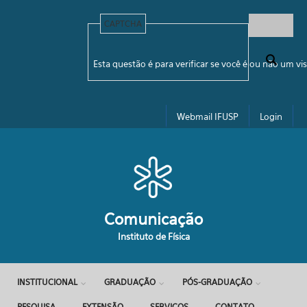
Pular para o conteúdo principal
CAPTCHA
Formulário de busca
Esta questão é para verificar se você é ou não um 
Webmail IFUSP
Login
Comunicação
Instituto de Física
INSTITUCIONAL
GRADUAÇÃO
PÓS-GRADUAÇÃO
PESQUISA
EXTENSÃO
SERVIÇOS
CONTATO