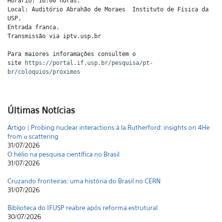
Horário: 16:00 horas.
Local: Auditório Abrahão de Moraes  Instituto de Física da
USP.
Entrada franca.
Transmissão via iptv.usp.br
Para maiores inforamações consultem o
site
https://portal.if.usp.br/pesquisa/pt-
br/coloquios/proximos
Últimas Notícias
Artigo | Probing nuclear interactions à la Rutherford: insights on 4He
from α scattering
31/07/2026
O hélio na pesquisa científica no Brasil
31/07/2026
Cruzando fronteiras: uma história do Brasil no CERN
31/07/2026
Biblioteca do IFUSP reabre após reforma estrutural
30/07/2026