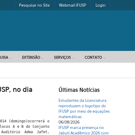
Pesquisar no Site
Webmail IFUSP
Login
UISA
EXTENSÃO
SERVIÇOS
CONTATO
SP, no dia
Últimas Notícias
Estudantes da Licenciatura
reproduzem o logotipo do
IFUSP por meio de equações
matemáticas
014 (domingo)ocorrerá o
06/08/2026
Blocos A e B do Conjunto
IFUSP marca presença no
Auditório Adma Jafet,
Jabuti Acadêmico 2026 com