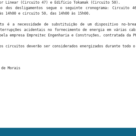
or Linear (Circuito 47) e Edifício Tokamak (Circuito 50).
ão dos desligamentos segue o seguinte cronograma: Circuito 4
às 14h00 e circuito 50, das 14h00 às 15h00.
nto é a necessidade de substituição de um dispositivo no-brea
nterrupções acidentais no fornecimento de energia em várias cab
pela empresa Empreitec Engenharia e Construções, contratada da P
os circuitos deverão ser considerados energizados durante todo o
 de Morais