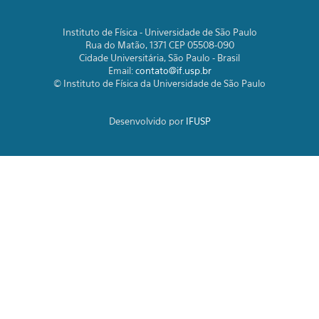
Instituto de Física - Universidade de São Paulo
Rua do Matão, 1371 CEP 05508-090
Cidade Universitária, São Paulo - Brasil
Email:
contato@if.usp.br
© Instituto de Física da Universidade de São Paulo
Desenvolvido por
IFUSP