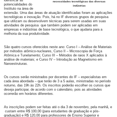
identificar as
necessidades tecnológicas das diversas
potencialidades do
indústrias
Instituto na área de
extensão. Uma das áreas de atuação identificadas foram as aplicações
tecnológicas e inovação. Pois, há no IF diversos grupos de pesquisa
que utilizam ou desenvolvem técnicas para serem usadas em suas
atividades de pesquisa que também podem ser aplicadas em
empresas e indústrias de base tecnológica, o que ajudaria para a
melhoria da sua produtividade.
São quatro cursos oferecidos neste ano: Curso I – Análise de Materiais
por métodos atômico-nucleares, Curso II – Microscopia de Força
Atômica e Tunelamento; Curso III – Métodos de raios X aplicados à
análise de materiais; e Curso IV – Introdução ao Magnetismo em
Nanoestruturas.
Os cursos serão ministrados por docentes do IF – especialistas em
cada área abordada – que terão de 3 a 5 aulas, ministradas no período
noturno, das 19h às 22h. Os inscritos poderão escolher os cursos que
deseja participar, de acordo com o calendário, pois as atividades
ocorrerão em horários diferentes.
As inscrições podem ser feitas até o dia 3 de novembro, pela manhã, e
custam entre R$ 100,00 (para estudantes de graduação e pós-
graduação) e R$ 120,00 para professores de Ensino Superior e