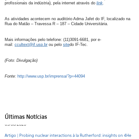
profissionais da indústria), pela internet através do
link
.
As atividades acontecem no auditório Adma Jafet do IF, localizado na
Rua do Matão – Travessa R – 187 – Cidade Universitária.
Mais informações pelo telefone: (11)3091-6681, por e-
mail:
ccultext@if.usp.br
ou pelo
site
do IF-Tec.
(Foto: Divulgação)
Fonte:
http://www.usp.br/imprensa/?p=44094
Últimas Notícias
Artigo | Probing nuclear interactions à la Rutherford: insights on 4He
from α scattering
31/07/2026