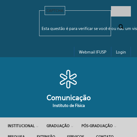
Pular para o conteúdo principal
CAPTCHA
Formulário de busca
Esta questão é para verificar se você é ou não um 
Webmail IFUSP
Login
Comunicação
Instituto de Física
INSTITUCIONAL
GRADUAÇÃO
PÓS-GRADUAÇÃO
PESQUISA
EXTENSÃO
SERVIÇOS
CONTATO