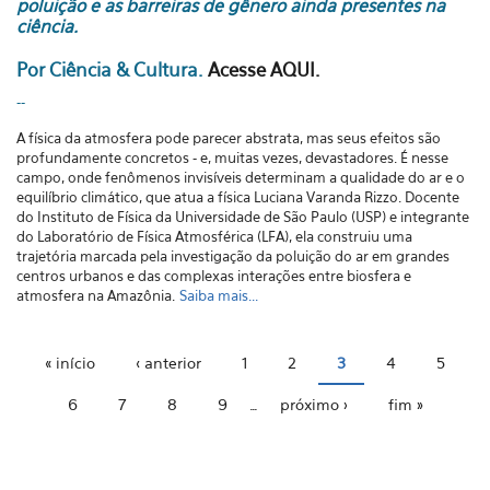
poluição e as barreiras de gênero ainda presentes na
ciência.
Por Ciência & Cultura.
Acesse AQUI.
--
A física da atmosfera pode parecer abstrata, mas seus efeitos são
profundamente concretos - e, muitas vezes, devastadores. É nesse
campo, onde fenômenos invisíveis determinam a qualidade do ar e o
equilíbrio climático, que atua a física Luciana Varanda Rizzo. Docente
do Instituto de Física da Universidade de São Paulo (USP) e integrante
do Laboratório de Física Atmosférica (LFA), ela construiu uma
trajetória marcada pela investigação da poluição do ar em grandes
centros urbanos e das complexas interações entre biosfera e
atmosfera na Amazônia.
Saiba mais...
Páginas
« início
‹ anterior
1
2
3
4
5
6
7
8
9
…
próximo ›
fim »
O hélio na pesquisa científica no Brasil