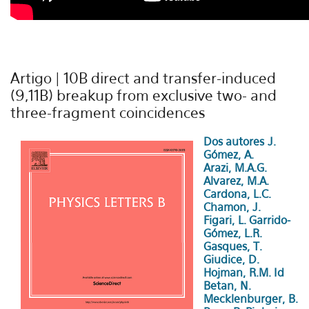
Artigo | 10B direct and transfer-induced
(9,11B) breakup from exclusive two- and
three-fragment coincidences
Dos autores J.
Gómez, A.
Arazi, M.A.G.
Alvarez, M.A.
Cardona, L.C.
Chamon, J.
Figari, L. Garrido-
Gómez, L.R.
Gasques, T.
Giudice, D.
Hojman, R.M. Id
Betan, N.
Mecklenburger, B.