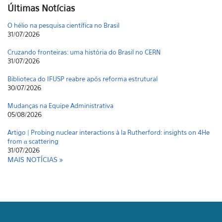
Últimas Notícias
31/07/2026
Cruzando fronteiras: uma história do Brasil no CERN
31/07/2026
Biblioteca do IFUSP reabre após reforma estrutural
30/07/2026
Mudanças na Equipe Administrativa
05/08/2026
Artigo | Probing nuclear interactions à la Rutherford: insights on 4He
from α scattering
31/07/2026
O hélio na pesquisa científica no Brasil
31/07/2026
MAIS NOTÍCIAS