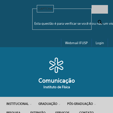
Pular para o conteúdo principal
CAPTCHA
Formulário de busca
Esta questão é para verificar se você é ou não um 
Webmail IFUSP
Login
Comunicação
Instituto de Física
INSTITUCIONAL
GRADUAÇÃO
PÓS-GRADUAÇÃO
PESQUISA
EXTENSÃO
SERVIÇOS
CONTATO