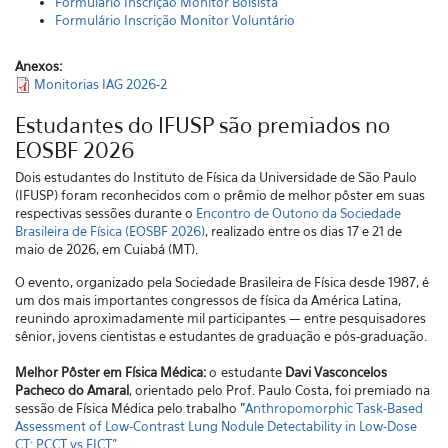
Formulário Inscrição Monitor Bolsista
Formulário Inscrição Monitor Voluntário
Anexos:
Monitorias IAG 2026-2
Estudantes do IFUSP são premiados no
EOSBF 2026
Dois estudantes do Instituto de Física da Universidade de São Paulo
(IFUSP) foram reconhecidos com o prêmio de melhor pôster em suas
respectivas sessões durante o
Encontro de Outono da Sociedade
Brasileira de Física (EOSBF 2026)
, realizado entre os dias 17 e 21 de
maio de 2026, em Cuiabá (MT).
O evento, organizado pela Sociedade Brasileira de Física desde 1987, é
um dos mais importantes congressos de física da América Latina,
reunindo aproximadamente mil participantes — entre pesquisadores
sênior, jovens cientistas e estudantes de graduação e pós-graduação.
Melhor Pôster em Física Médica:
o
estudante
Davi Vasconcelos
Pacheco do Amaral
, orientado pelo Prof. Paulo Costa, foi premiado na
sessão de Física Médica pelo trabalho "
Anthropomorphic Task-Based
Assessment of Low-Contrast Lung Nodule Detectability in Low-Dose
CT: PCCT vs EICT"
.