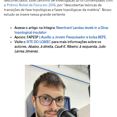
desconectados. Esse caminho de investigação já foi contemplado com
o
Prêmio Nobel de Física em 2016
, por “descobertas teóricas de
transições de fase topológicas e fases topológicas da matéria”. Nosso
estudo se insere nessa grande vertente.
Acesse o artigo na íntegra:
Reentrant Landau levels in a Dirac
topological insulator
Apoios: FAPESP |
Auxílio a Jovem Pesquisador e bolsa BEPE
.
Visite o
SITE DO LQMEC
para mais informações sobre os
autores.
Abaixo, à direita, Cauê K. Ribeiro; à esquerda, Julio
Larrea Jimenez.