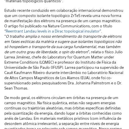
“materiais topológicos quânticos”.
Estudo recente conduzido em colaboração internacional demonstrou
que um composto isolante topológico ZrTe5 revela uma nova forma
de manifestação dos elétrons na presença de um campo magnético.
O artigo foi publicado na Nature Communications, com o título
“
Reentrant Landau levels in a Dirac topological insulator”
.
“
O trabalho amplia o nosso entendimento do transporte de elétrons
em fases exóticas da matéria e sugere que isolantes topológicos não
só hospedam o transporte da sua carga fundamental, mas também
de um outro grau de liberdade, o spin do eletron
”, relata o físico Julio
Larrea Jiménez, chefe do Laboratory for Quantum Matter under
Extreme Conditions (LQMEC) e professor do Instituto de Física da
Universidade de São Paulo (IFUSP). Larrea participou na supervisão de
Cauê Kaufmann Ribeiro durante intercâmbio no Laboratório Nacional
de Altos Campos Magnéticos de Los Alamos (EUA), onde foi co-
supervisionado pelos pesquisadores Dra. Johanna Palmstrom e o Dr.
Sean Thomas.
De modo geral, os elétrons circulam em órbitas na presença de um
campo magnético. Na física quântica, estas não seguem energias
contínuas ou trajetórias aleatórias, mas órbitas específicas definidas
pela quantização da energia, dando lugar a órbitas conhecidas como
anéis de Landau. Em materiais metálicos pristinos (com influência de
desordem atômica irrelevante), a separação entre níveis de energia
quantizados torna-se relevante sob campo magnético. Nesse regime,