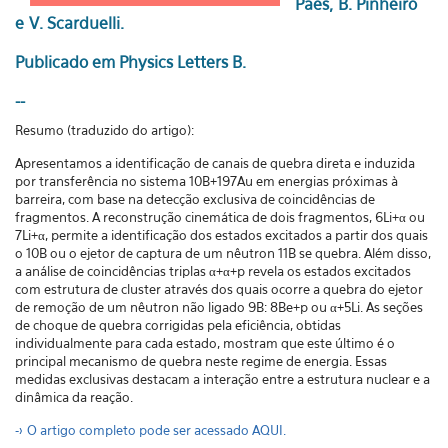
Paes, B. Pinheiro
e V. Scarduelli.
Publicado em Physics Letters B.
--
Resumo (traduzido do artigo):
Apresentamos a identificação de canais de quebra direta e induzida
por transferência no sistema 10B+197Au em energias próximas à
barreira, com base na detecção exclusiva de coincidências de
fragmentos. A reconstrução cinemática de dois fragmentos, 6Li+α ou
7Li+α, permite a identificação dos estados excitados a partir dos quais
o 10B ou o ejetor de captura de um nêutron 11B se quebra. Além disso,
a análise de coincidências triplas α+α+p revela os estados excitados
com estrutura de cluster através dos quais ocorre a quebra do ejetor
de remoção de um nêutron não ligado 9B: 8Be+p ou α+5Li. As seções
de choque de quebra corrigidas pela eficiência, obtidas
individualmente para cada estado, mostram que este último é o
principal mecanismo de quebra neste regime de energia. Essas
medidas exclusivas destacam a interação entre a estrutura nuclear e a
dinâmica da reação.
-> O artigo completo pode ser acessado AQUI.