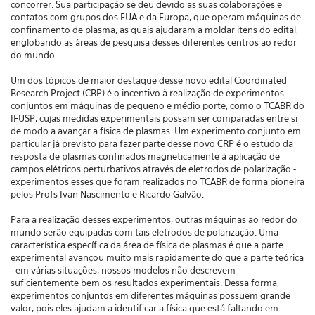
concorrer. Sua participação se deu devido as suas colaborações e
contatos com grupos dos EUA e da Europa, que operam máquinas de
confinamento de plasma, as quais ajudaram a moldar itens do edital,
englobando as áreas de pesquisa desses diferentes centros ao redor
do mundo.
Um dos tópicos de maior destaque desse novo edital Coordinated
Research Project (CRP) é o incentivo à realização de experimentos
conjuntos em máquinas de pequeno e médio porte, como o TCABR do
IFUSP, cujas medidas experimentais possam ser comparadas entre si
de modo a avançar a física de plasmas. Um experimento conjunto em
particular já previsto para fazer parte desse novo CRP é o estudo da
resposta de plasmas confinados magneticamente à aplicação de
campos elétricos perturbativos através de eletrodos de polarização -
experimentos esses que foram realizados no TCABR de forma pioneira
pelos Profs Ivan Nascimento e Ricardo Galvão.
Para a realização desses experimentos, outras máquinas ao redor do
mundo serão equipadas com tais eletrodos de polarização. Uma
característica específica da área de física de plasmas é que a parte
experimental avançou muito mais rapidamente do que a parte teórica
- em várias situações, nossos modelos não descrevem
suficientemente bem os resultados experimentais. Dessa forma,
experimentos conjuntos em diferentes máquinas possuem grande
valor, pois eles ajudam a identificar a física que está faltando em