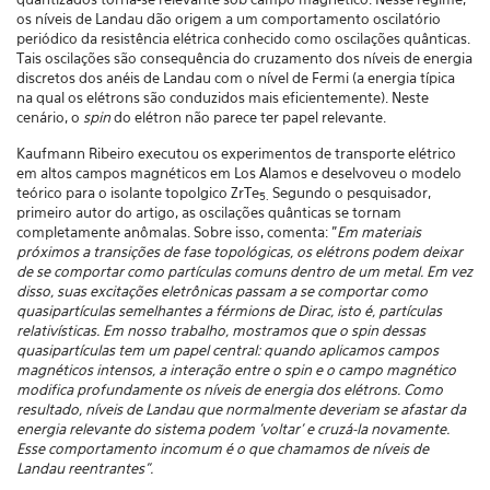
os níveis de Landau dão origem a um comportamento oscilatório
periódico da resistência elétrica conhecido como oscilações quânticas.
Tais oscilações são consequência do cruzamento dos níveis de energia
discretos dos anéis de Landau com o nível de Fermi (a energia típica
na qual os elétrons são conduzidos mais eficientemente). Neste
cenário, o
spin
do elétron não parece ter papel relevante.
Kaufmann Ribeiro executou os experimentos de transporte elétrico
em altos campos magnéticos em Los Alamos e deselvoveu o modelo
teórico para o isolante topolgico ZrTe
Segundo o pesquisador,
5.
primeiro autor do artigo, as oscilações quânticas se tornam
completamente anômalas. Sobre isso, comenta: "
Em materiais
próximos a transições de fase topológicas, os elétrons podem deixar
de se comportar como partículas comuns dentro de um metal. Em vez
disso, suas excitações eletrônicas passam a se comportar como
quasipartículas semelhantes a férmions de Dirac, isto é, partículas
relativísticas. Em nosso trabalho, mostramos que o spin dessas
quasipartículas tem um papel central: quando aplicamos campos
magnéticos intensos, a interação entre o spin e o campo magnético
modifica profundamente os níveis de energia dos elétrons. Como
resultado, níveis de Landau que normalmente deveriam se afastar da
energia relevante do sistema podem 'voltar' e cruzá-la novamente.
Esse comportamento incomum é o que chamamos de níveis de
Landau reentrantes".