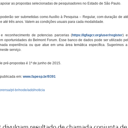
a apoiar as propostas selecionadas de pesquisadores no Estado de São Paulo.
poderão ser submetidas como Auxílio à Pesquisa – Regular, com duração de até 
de até três anos. Valem as condições usuais para cada modalidade.
e reconhecimento de potencias parcerias (
https://igfagcr.org/user/register
) e
em oportunidades do Belmont Forum. Esse banco de dados pode ser utilizado pel
nada experiência ou que atue em uma área temática específica. Sugerimos a
neste serviço.
de pré-propostas é 1º de junho de 2015.
 publicada em:
www.fapesp.br/9391
imprensa/pt-br/node/add/noticia
t divulgam resultado de chamada conjunta de 