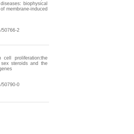
iseases: biophysical
on of membrane-induced
/50766-2
cell proliferation:the
d sex steroids and the
 genes
/50790-0