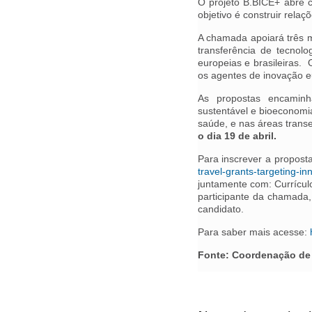
O projeto B.BICE+ abre 
objetivo é construir rela
A chamada apoiará três mo
transferência de tecnolo
europeias e brasileiras. 
os agentes de inovação eu
As propostas encaminha
sustentável e bioeconomi
saúde, e nas áreas trans
o dia 19 de abril.
Para inscrever a propost
travel-grants-targeting-in
juntamente com: Currículo
participante da chamada, 
candidato.
Para saber mais acesse:
Fonte: Coordenação de