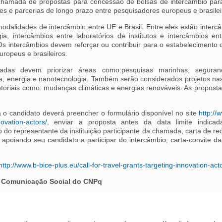
chamada de propostas para concessão de bolsas de intercâmbio par
ções e parcerias de longo prazo entre pesquisadores europeus e brasilei
dalidades de intercâmbio entre UE e Brasil. Entre eles estão intercâ
gia, intercâmbios entre laboratórios de institutos e intercâmbios e
Os intercâmbios devem reforçar ou contribuir para o estabelecimento 
ropeus e brasileiros.
das devem priorizar áreas como:pesquisas marinhas, segurança
a, energia e nanotecnologia. Também serão considerados projetos nas
etoriais como: mudanças climáticas e energias renováveis. As propos
a o candidato deverá preencher o formulário disponível no site
http://
novation-actors/
, enviar a proposta antes da data limite indica
 do representante da instituição participante da chamada, carta de r
apoiando seu candidato a participar do intercâmbio, carta-convite da
http://www.b-bice-plus.eu/call-for-travel-grants-targeting-innovation-act
 Comunicação Social do CNPq