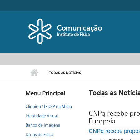
Pular para o conteúdo principal
Comunicação
Instituto de Física
TODAS AS NOTÍCIAS
Todas as Notíci
Menu Principal
Clipping / IFUSP na Mídia
CNPq recebe prop
Identidade Visual
Europeia
Banco de Imagens
CNPq recebe propost
Drops de Física