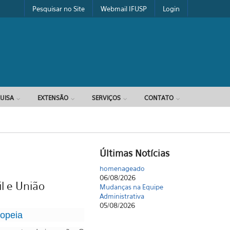
Pesquisar no Site
Webmail IFUSP
Login
UISA
EXTENSÃO
SERVIÇOS
CONTATO
Últimas Notícias
Mudanças na Equipe
Administrativa
l e União
05/08/2026
ropeia
Artigo | Probing nuclear
interactions à la Rutherford: