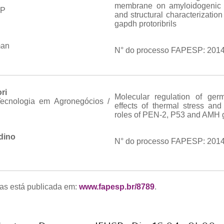
membrane on amyloidogenic d
SP
and structural characterizati
gapdh protoribrils
man
N° do processo FAPESP: 2014
ri
Molecular regulation of germ 
Tecnologia em Agronegócios /
effects of thermal stress an
roles of PEN-2, P53 and AMH
dino
N° do processo FAPESP: 2014
as está publicada em:
www.fapesp.br/8789
.