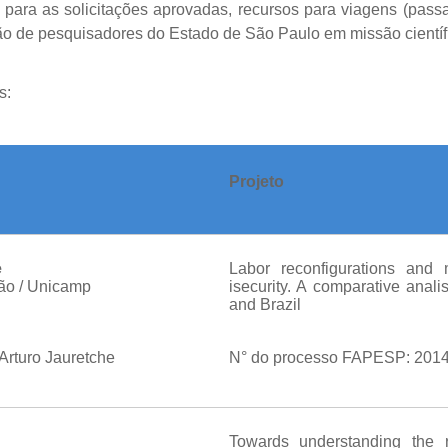
ara as solicitações aprovadas, recursos para viagens (pass
o de pesquisadores do Estado de São Paulo em missão científi
s:
Projeto
e
Labor reconfigurations and 
ão / Unicamp
isecurity. A comparative anal
and Brazil
Arturo Jauretche
N° do processo FAPESP: 2014
Towards understanding the r