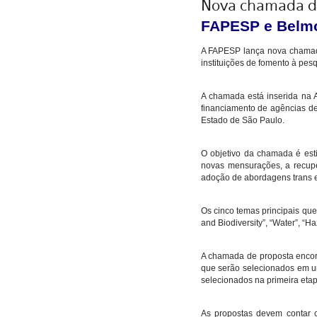
Nova chamada de
FAPESP e Belmo
A FAPESP lança nova chamada
instituições de fomento à pes
A chamada está inserida na 
financiamento de agências de
Estado de São Paulo.
O objetivo da chamada é est
novas mensurações, a recupe
adoção de abordagens trans e 
Os cinco temas principais que
and Biodiversity”, “Water”, “H
A chamada de proposta encora
que serão selecionados em u
selecionados na primeira etap
As propostas devem contar 