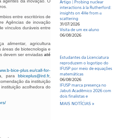
a agentes da inovação. O
insights on 4He from α
ros.
scattering
31/07/2026
mbios entre escritórios de
Visita de um ex-aluno
ntre Agências de inovação
06/08/2026
de vínculos duráveis entre
 alimentar, agricultura
Estudantes da Licenciatura
 áreas de biotecnologia e
reproduzem o logotipo do
tas devem ser enviadas
até
IFUSP por meio de equações
matemáticas
06/08/2026
www.b-bice-plus.eu/call-for-
IFUSP marca presença no
da, para
bbiceplus@ird.fr
,
Jabuti Acadêmico 2026 com
ecomendação da instituição
dois finalistas e
 instituição acolhedora do
homenageado
06/08/2026
ors/
MAIS NOTÍCIAS