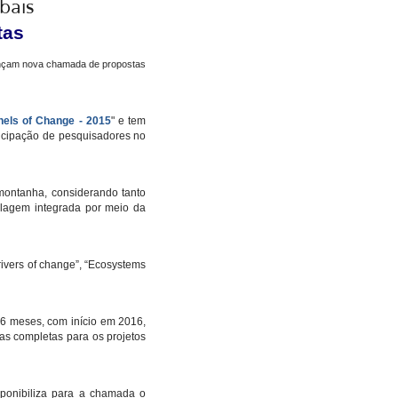
bais
tas
nels of Change - 2015
" e tem
ticipação de pesquisadores no
montanha, considerando tanto
elagem integrada por meio da
rivers of change”, “Ecosystems
36 meses, com início em 2016,
s completas para os projetos
ponibiliza para a chamada o