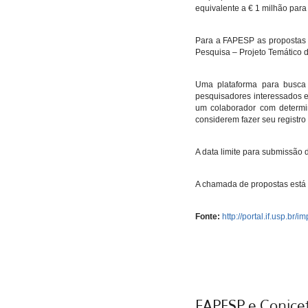
equivalente a € 1 milhão par
Para a FAPESP as propostas 
Pesquisa – Projeto Temático 
Uma plataforma para busca 
pesquisadores interessados 
um colaborador com determi
considerem fazer seu registro 
A data limite para submissão 
A chamada de propostas está
Fonte:
http://portal.if.usp.br/
FAPESP e Conice