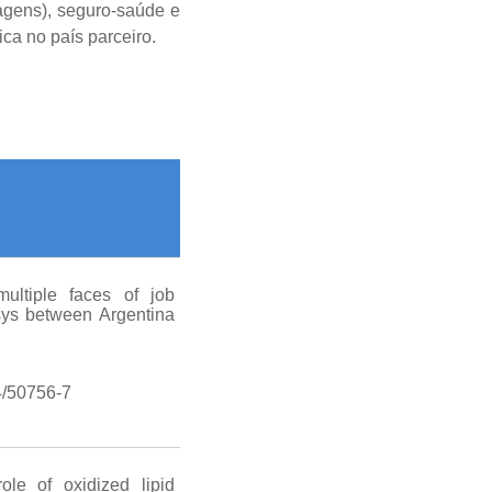
agens), seguro-saúde e
ca no país parceiro.
multiple faces of job
isys between Argentina
/50756-7
ole of oxidized lipid