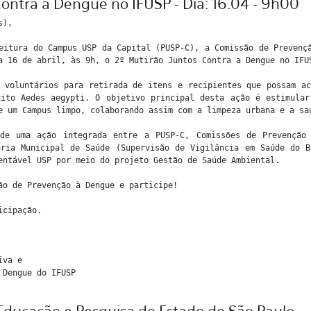
ontra a Dengue no IFUSP - Dia: 16.04 - 9h00
s),
itura do Campus USP da Capital (PUSP-C), a Comissão de Prevenç
a 16 de abril, às 9h, o 2º Mutirão Juntos Contra a Dengue no IFU
 voluntários para retirada de itens e recipientes que possam a
uito Aedes aegypti. O objetivo principal desta ação é estimular
e um Campus limpo, colaborando assim com a limpeza urbana e a sa
de uma ação integrada entre a PUSP-C, Comissões de Prevenção
aria Municipal de Saúde (Supervisão de Vigilância em Saúde do B
entável USP por meio do projeto Gestão de Saúde Ambiental.
ão de Prevenção à Dengue e participe!
icipação.
tiva e
 Dengue do IFUSP