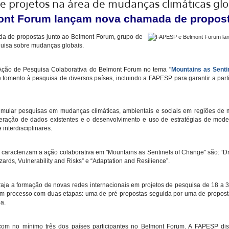
 projetos na área de mudanças climáticas glo
nt Forum lançam nova chamada de propos
 de propostas junto ao Belmont Forum, grupo de
quisa sobre mudanças globais.
Ação de Pesquisa Colaborativa do Belmont Forum no tema "
Mountains as Senti
 fomento à pesquisa de diversos países, incluindo a FAPESP para garantir a par
imular pesquisas em mudanças climáticas, ambientais e sociais em regiões de 
ração de dados existentes e o desenvolvimento e uso de estratégias de mod
interdisciplinares.
 caracterizam a ação colaborativa em "Mountains as Sentinels of Change" são: “D
azards, Vulnerability and Risks” e “Adaptation and Resilience”.
ja a formação de novas redes internacionais em projetos de pesquisa de 18 a 
m processo com duas etapas: uma de pré-propostas seguida por uma de proposta
a.
com no mínimo três dos países participantes no Belmont Forum. A FAPESP dis