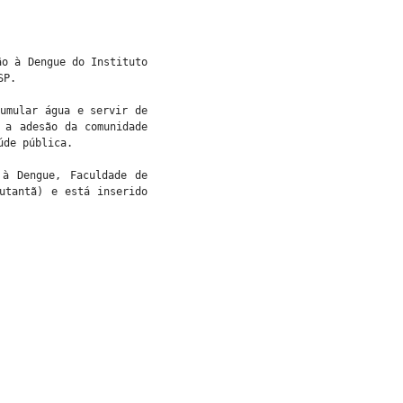
ão à Dengue do Instituto
SP.
cumular água e servir de
 a adesão da comunidade
úde pública.
 à Dengue, Faculdade de
utantã) e está inserido