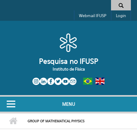
Pular para o conteúdo principal
Toggle high contrast
Formulário de busca
Webmail IFUSP
Login
Pesquisa no IFUSP
Instituto de Física
MENU
GROUP OF MATHEMATICAL PHYSICS