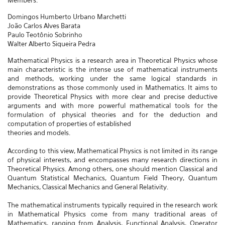
Members:
Domingos Humberto Urbano Marchetti
João Carlos Alves Barata
Paulo Teotônio Sobrinho
Walter Alberto Siqueira Pedra
Mathematical Physics is a research area in Theoretical Physics whose
main characteristic is the intense use of mathematical instruments
and methods, working under the same logical standards in
demonstrations as those commonly used in Mathematics. It aims to
provide Theoretical Physics with more clear and precise deductive
arguments and with more powerful mathematical tools for the
formulation of physical theories and for the deduction and
computation of properties of established
theories and models.
According to this view, Mathematical Physics is not limited in its range
of physical interests, and encompasses many research directions in
Theoretical Physics. Among others, one should mention Classical and
Quantum Statistical Mechanics, Quantum Field Theory, Quantum
Mechanics, Classical Mechanics and General Relativity.
The mathematical instruments typically required in the research work
in Mathematical Physics come from many traditional areas of
Mathematics, ranging from Analysis, Functional Analysis, Operator