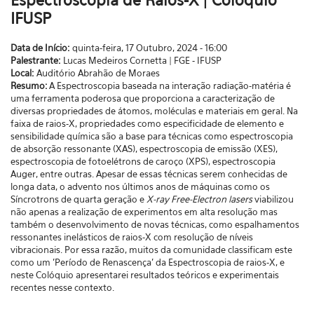
Espectroscopia de Raios-X | Colóquio
IFUSP
Data de Início:
quinta-feira, 17 Outubro, 2024 - 16:00
Palestrante:
Lucas Medeiros Cornetta | FGE - IFUSP
Local:
Auditório Abrahão de Moraes
Resumo:
A Espectroscopia baseada na interação radiação-matéria é
uma ferramenta poderosa que proporciona a caracterização de
diversas propriedades de átomos, moléculas e materiais em geral. Na
faixa de raios-X, propriedades como especificidade de elemento e
sensibilidade química são a base para técnicas como espectroscopia
de absorção ressonante (XAS), espectroscopia de emissão (XES),
espectroscopia de fotoelétrons de caroço (XPS), espectroscopia
Auger, entre outras. Apesar de essas técnicas serem conhecidas de
longa data, o advento nos últimos anos de máquinas como os
Síncrotrons de quarta geração e
X-ray Free-Electron lasers
viabilizou
não apenas a realização de experimentos em alta resolução mas
também o desenvolvimento de novas técnicas, como espalhamentos
ressonantes inelásticos de raios-X com resolução de níveis
vibracionais. Por essa razão, muitos da comunidade classificam este
como um 'Período de Renascença' da Espectroscopia de raios-X, e
neste Colóquio apresentarei resultados teóricos e experimentais
recentes nesse contexto.