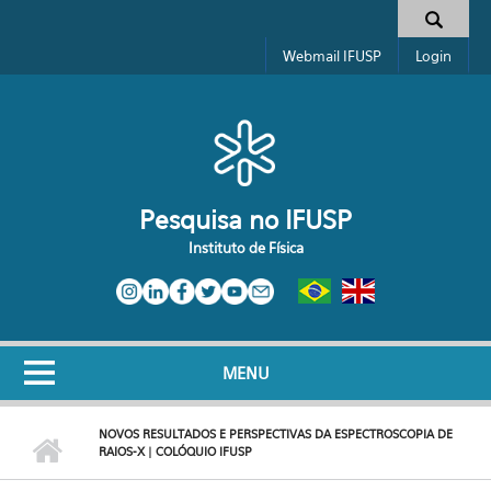
Pular para o conteúdo principal
Toggle high contrast
Formulário de busca
Webmail IFUSP
Login
Pesquisa no IFUSP
Instituto de Física
MENU
NOVOS RESULTADOS E PERSPECTIVAS DA ESPECTROSCOPIA DE
RAIOS-X | COLÓQUIO IFUSP