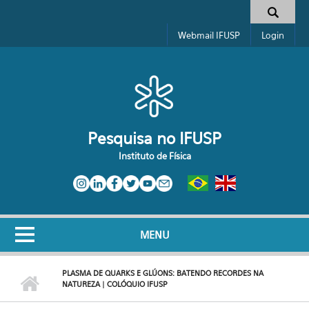
Pular para o conteúdo principal
Toggle high contrast
Formulário de busca
Webmail IFUSP
Login
Pesquisa no IFUSP
Instituto de Física
MENU
PLASMA DE QUARKS E GLÚONS: BATENDO RECORDES NA
NATUREZA | COLÓQUIO IFUSP