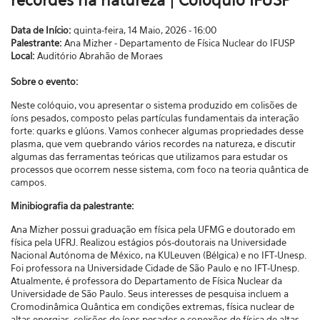
recordes na natureza | Colóquio IFUSP
Data de Início:
quinta-feira, 14 Maio, 2026 - 16:00
Palestrante:
Ana Mizher - Departamento de Física Nuclear do IFUSP
Local:
Auditório Abrahão de Moraes
Sobre o evento:
Neste colóquio, vou apresentar o sistema produzido em colisões de
íons pesados, composto pelas partículas fundamentais da interação
forte: quarks e glúons. Vamos conhecer algumas propriedades desse
plasma, que vem quebrando vários recordes na natureza, e discutir
algumas das ferramentas teóricas que utilizamos para estudar os
processos que ocorrem nesse sistema, com foco na teoria quântica de
campos.
Minibiografia da palestrante:
Ana Mizher possui graduação em física pela UFMG e doutorado em
física pela UFRJ. Realizou estágios pós-doutorais na Universidade
Nacional Autónoma de México, na KULeuven (Bélgica) e no IFT-Unesp.
Foi professora na Universidade Cidade de São Paulo e no IFT-Unesp.
Atualmente, é professora do Departamento de Física Nuclear da
Universidade de São Paulo. Seus interesses de pesquisa incluem a
Cromodinâmica Quântica em condições extremas, física nuclear de
altas energias, colisões de íons pesados e conexões de física de altas